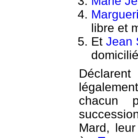
Marie J
Margueri
libre et
Et
Jean 
domicili
Déclare
légalemen
chacun p
succession
Mard, leur