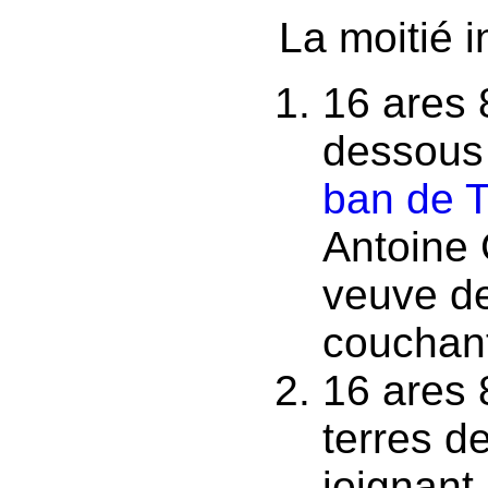
La moitié i
16 ares 
dessous 
ban de 
Antoine 
veuve de
couchant
16 ares 
terres 
joignant