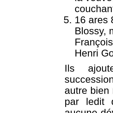
couchant
16 ares 
Blossy, 
François
Henri Go
Ils ajou
successi
autre bien
par ledit
aucune dév