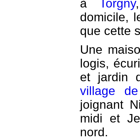
à
Torgny
domicile, 
que cette 
Une maiso
logis, écur
et jardin 
village d
joignant 
midi et J
nord.