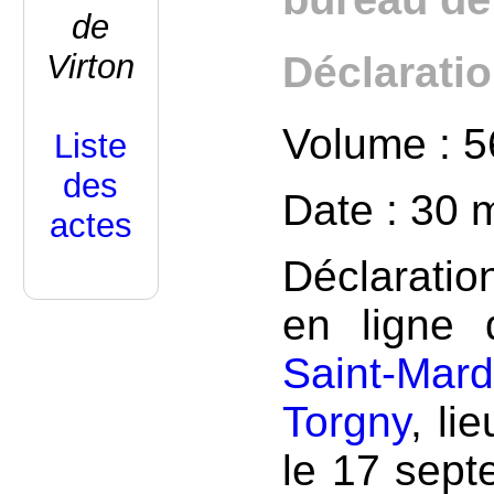
de
Virton
Déclarati
Volume : 5
Liste
des
Date : 30 
actes
Déclaratio
en ligne 
Saint-Mar
Torgny
, li
le 17 sept