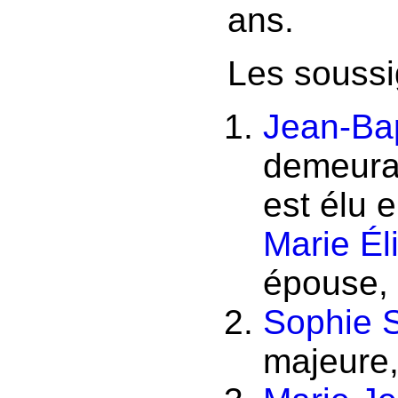
ans.
Les soussi
Jean-Bap
demeuran
est élu 
Marie Él
épouse,
Sophie 
majeure,