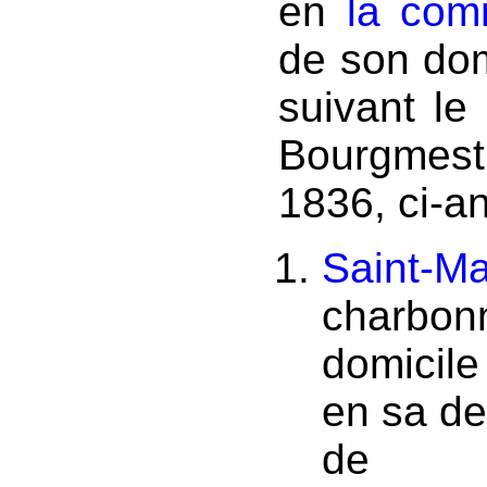
en
la com
de son dom
suivant le 
Bourgmest
1836, ci-a
Saint-Ma
charbonn
domicile
en sa de
de