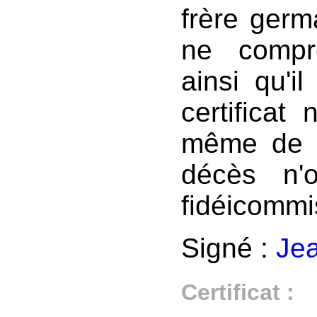
frère germa
ne compr
ainsi qu'i
certificat
même de b
décès n'
fidéicommis
Signé :
Jea
Certificat :