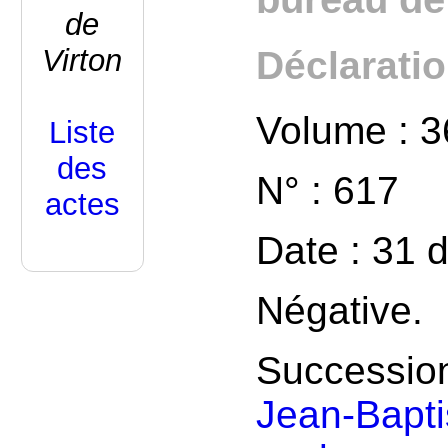
de
Virton
Déclarati
Volume : 3
Liste
des
N° : 617
actes
Date : 31
Négative.
Successio
Jean-Bapti