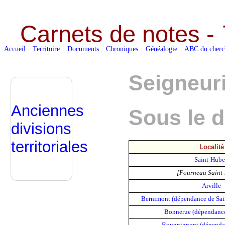
Carnets de notes -
Accueil
Territoire
Documents
Chroniques
Généalogie
ABC du cherc
Seigneuri
Anciennes
Sous le 
divisions
territoriales
Localité
Saint-Hube
[Fourneau Saint
Arville
Bernimont (dépendance de Sa
Bonnerue (dépendanc
Bougnignont (dépenda