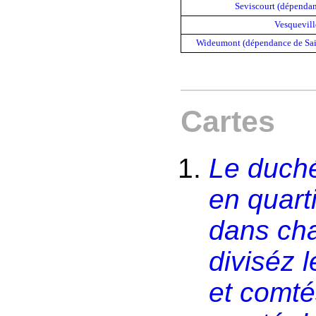
Seviscourt (dépendan
Vesquevill
Wideumont (dépendance de Sa
Cartes
Le duch
en quart
dans ch
diviséz 
et comté