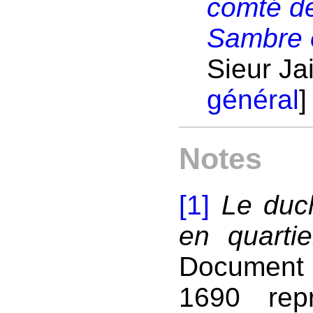
comté de
Sambre 
Sieur Jai
général
]
Notes
[1]
Le duc
en quarti
Document 
1690 repr