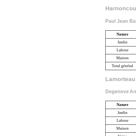
Harnoncou
Paul Jean Ba
Nature
Jardin
Labour
Maison
Total général
Lamorteau
Degeneve An
Nature
Jardin
Labour
Maison