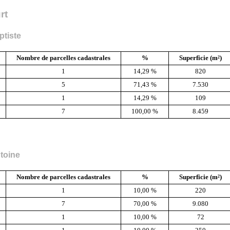
rt
ptiste
Nombre de parcelles cadastrales
%
Superficie (m²)
1
14,29 %
820
5
71,43 %
7.530
1
14,29 %
109
7
100,00 %
8.459
toine
Nombre de parcelles cadastrales
%
Superficie (m²)
1
10,00 %
220
7
70,00 %
9.080
1
10,00 %
72