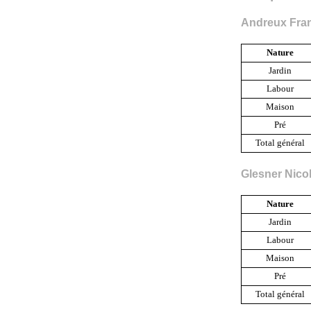
Andreux Fra
Nature
Jardin
Labour
Maison
Pré
Total général
Glesner Nico
Nature
Jardin
Labour
Maison
Pré
Total général