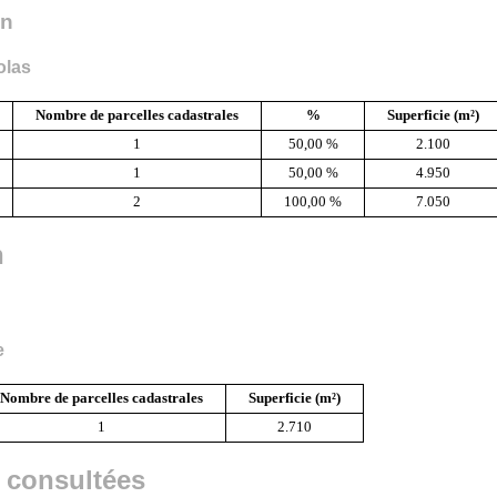
on
olas
Nombre de parcelles cadastrales
%
Superficie (m²)
1
50,00 %
2.100
1
50,00 %
4.950
2
100,00 %
7.050
n
e
Nombre de parcelles cadastrales
Superficie (m²)
1
2.710
 consultées