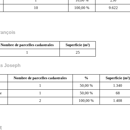
1
10,00 %
250
10
100,00 %
9.622
rançois
Nombre de parcelles cadastrales
Superficie (m²)
1
25
as Joseph
Nombre de parcelles cadastrales
%
Superficie (m²)
1
50,00 %
1.340
ce
1
50,00 %
68
2
100,00 %
1.408
r
t