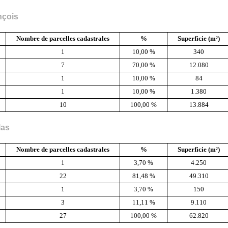
nçois
Nombre de parcelles cadastrales
%
Superficie (m²)
1
10,00 %
340
7
70,00 %
12.080
1
10,00 %
84
1
10,00 %
1.380
10
100,00 %
13.884
las
Nombre de parcelles cadastrales
%
Superficie (m²)
1
3,70 %
4.250
22
81,48 %
49.310
1
3,70 %
150
3
11,11 %
9.110
27
100,00 %
62.820