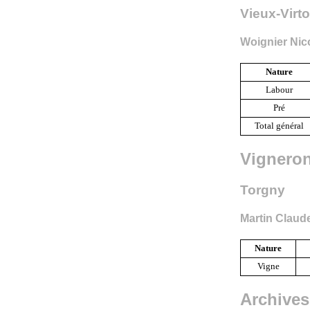
Vieux-Virt
Woignier Nic
Nature
Labour
Pré
Total général
Vignero
Torgny
Martin Claud
Nature
Vigne
Archives