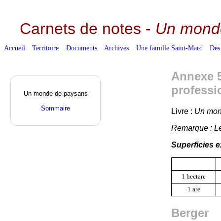
Carnets de notes -
Un mond
Accueil
Territoire
Documents
Archives
Une famille Saint-Mard
Des
Annexe 5
professi
Un monde de paysans
Sommaire
Livre :
Un mond
Remarque : Le
Superficies e
1 hectare
1 are
Berger