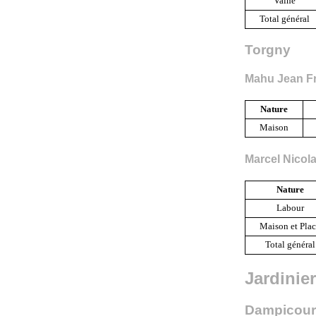
Vaine
Total général
Torgny
Mahu Jean F
Nature
Maison
Marcel Nicol
Nature
Labour
Maison et Pla
Total général
Jardinie
Dampicour