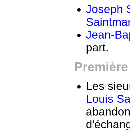
Joseph 
Saintma
Jean-Bap
part.
Première 
Les sie
Louis S
abandonn
d'échang