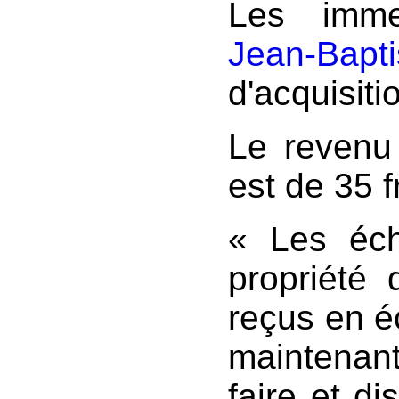
Les imme
Jean-B
d'acquisiti
Le revenu
est de 35 f
« Les éch
propriété
reçus en é
maintenant
faire et di