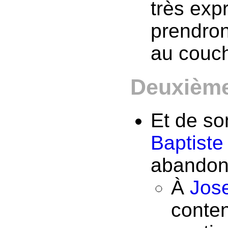
très exp
prendron
au couch
Deuxième 
Et de so
Baptiste
abandon
À
Jos
conten