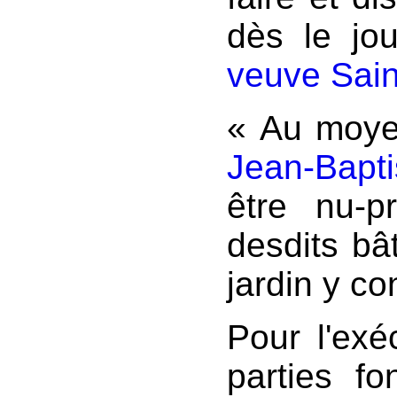
dès le j
veuve Sain
« Au moye
Jean-Bapt
être nu-pr
desdits bâ
jardin y co
Pour l'exé
parties fo