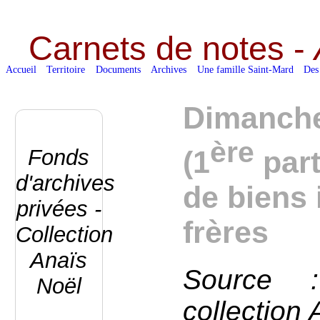
Carnets de notes -
Accueil
Territoire
Documents
Archives
Une famille Saint-Mard
Des
Dimanche
ère
Fonds
(1
part
d'archives
de biens 
privées -
frères
Collection
Anaïs
Source :
Noël
collection