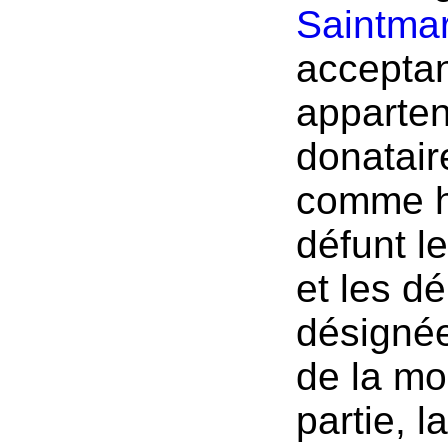
Saintma
acceptan
appartena
donatair
comme hé
défunt l
et les d
désignée
de la moi
partie, l