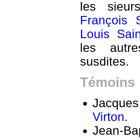
les sieu
François 
Louis Sai
les autr
susdites.
Témoins 
Jacques 
Virton
.
Jean-Bap