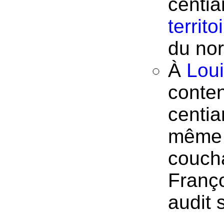
centia
territ
du nor
À
Lou
conten
centia
même t
coucha
Franço
audit 