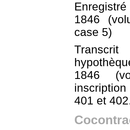
Enregistr
1846 (vol
case 5)
Transc
hypothèq
1846 (v
inscriptio
401 et 402
Cocontra