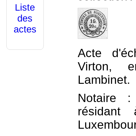
Liste
des
actes
Acte d'é
Virton, 
Lambinet.
Notaire :
résidan
Luxembour