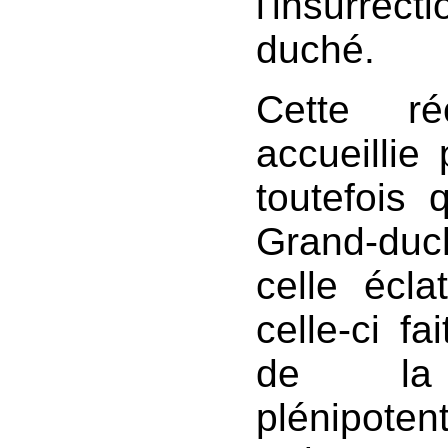
l'insurrect
duché.
Cette ré
accueillie
toutefois 
Grand-duc
celle écl
celle-ci f
de la
plénipo