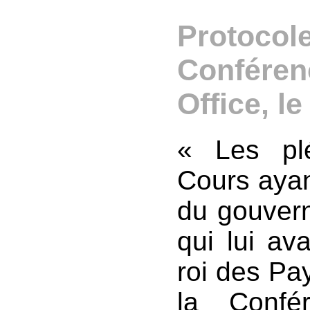
Protocole
Conféren
Office, l
« Les plé
Cours ayan
du gouvern
qui lui av
roi des Pa
la Confé