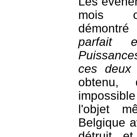
Les évènem
mois on
démontr
parfait
Puissance
ces deux 
obtenu, 
impossibl
l'objet 
Belgique a
détruit, e