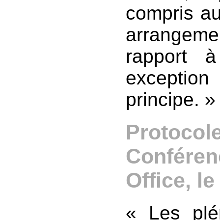
compris au
arrangemen
rapport à
exceptio
principe. 
Protocole
Conféren
Office, l
« Les plé