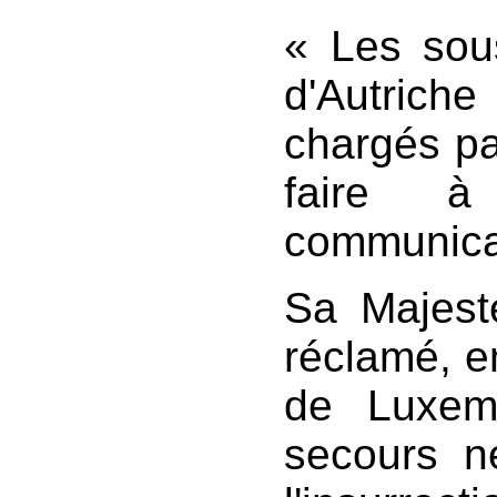
« Les sous
d'Autrich
chargés pa
faire à
communicat
Sa Majest
réclamé, e
de Luxem
secours n