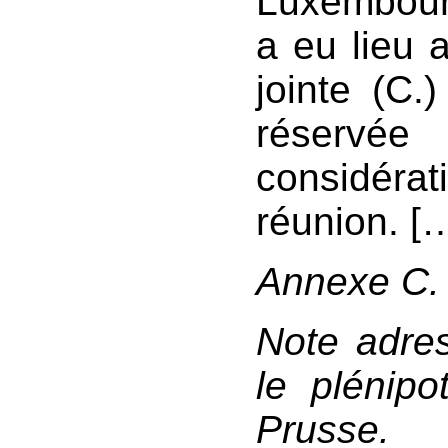
Luxembour
a eu lieu 
jointe (C.
réserv
considéra
réunion. [
Annexe C. 
Note adre
le plénipo
Prusse.