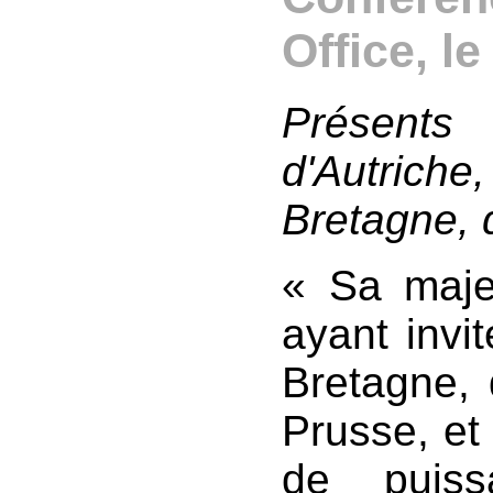
Office, l
Présents 
d'Autriche
Bretagne, 
« Sa maje
ayant invi
Bretagne, 
Prusse, et 
de puiss