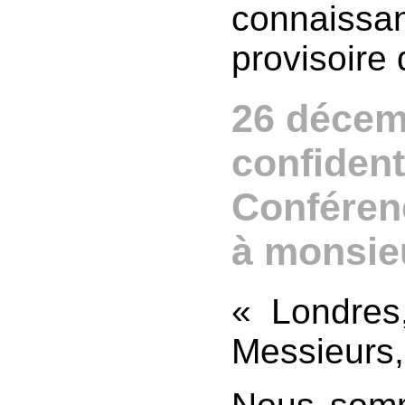
connaiss
provisoire
26 décemb
confident
Conféren
à monsie
« Londres
Messieurs,