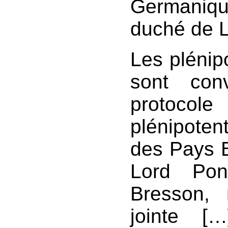
Germaniqu
duché de 
Les plénip
sont con
protocol
plénipotent
des Pays B
Lord Pon
Bresson, 
jointe [