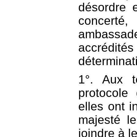
désordre e
concerté,
ambassa
accrédités
déterminat
1°. Aux 
protocole
elles ont 
majesté l
joindre à l