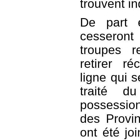
trouvent i
De part e
cesseron
troupes r
retirer ré
ligne qui s
traité d
possessio
des Provin
ont été joi