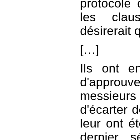
protocole
les clau
désirerait 
[…]
Ils ont e
d'approu
messieurs
d'écarter 
leur ont é
dernier s