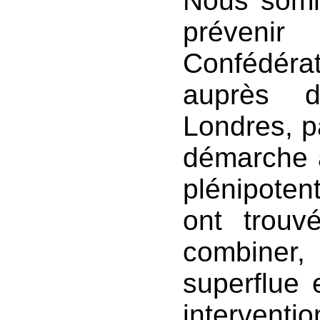
Nous somm
prévenir
Confédéra
auprès 
Londres, pa
démarche à
plénipotent
ont trouv
combiner
superflue 
interventio