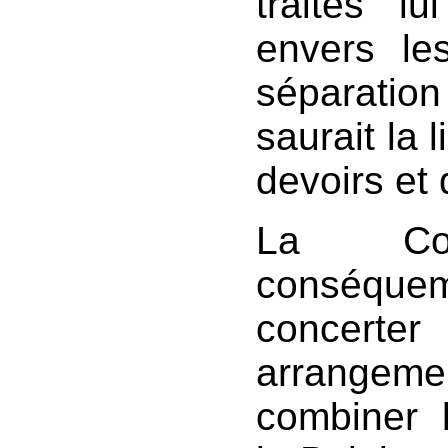
traités lu
envers le
séparatio
saurait la 
devoirs et 
La Conf
conséquem
concer
arrangeme
combiner 