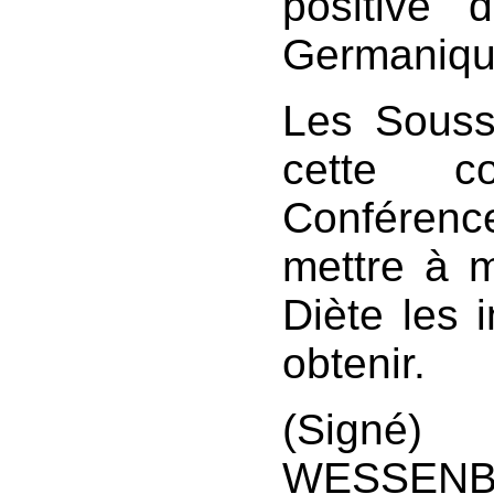
positive 
Germaniqu
Les Soussi
cette co
Conféren
mettre à 
Diète les i
obtenir.
(Sign
WESSENB