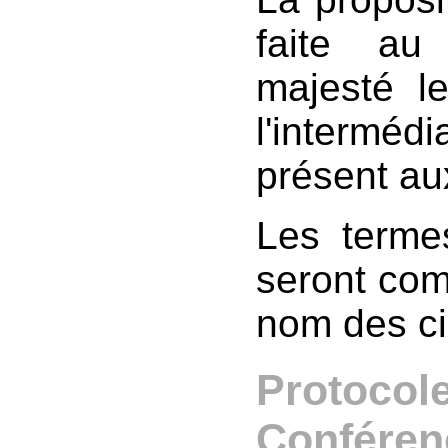
faite au
majesté l
l'interméd
présent au
Les terme
seront co
nom des c
Protocole
Conféren