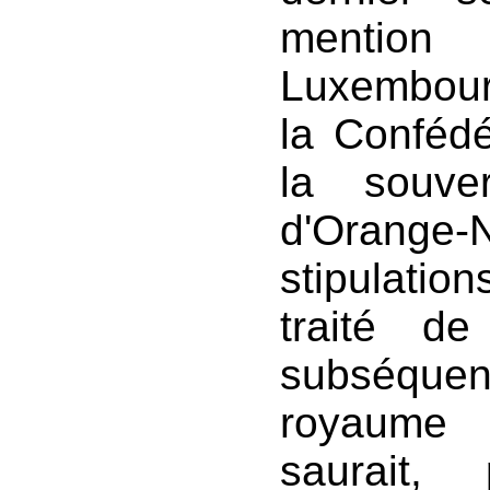
mention
Luxembourg
la Conféd
la souve
d'Orange
stipulation
traité de
subséque
royaume 
saurait,