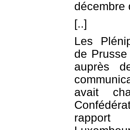
décembre d
[..]
Les Plénip
de Prusse 
auprès d
communica
avait ch
Confédér
rapport