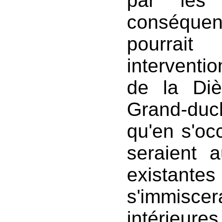
par les
conséque
pourrai
interventio
de la Di
Grand-du
qu'en s'oc
seraient a
existan
s'immisce
intérieur