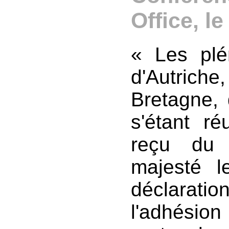
Office, l
« Les plé
d'Autriche
Bretagne, 
s'étant r
reçu du 
majesté 
déclaratio
l'adhésio