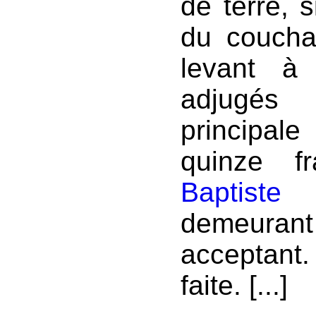
de terre, 
du coucha
levant à 
adjugés
principal
quinze f
Baptiste 
demeuran
acceptant.
faite. [...]