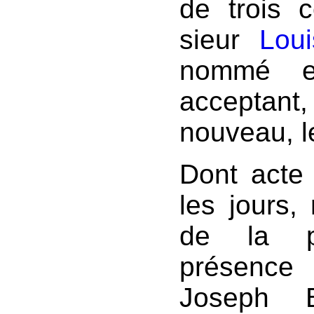
de trois c
sieur
Lou
nommé et
acceptan
nouveau, le
Dont acte 
les jours,
de la pr
présence
Joseph B