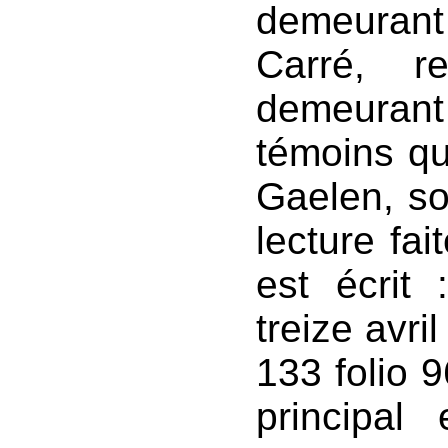
demeuran
Carré, re
demeur
témoins q
Gaelen, so
lecture fai
est écrit
treize avri
133 folio 
principal