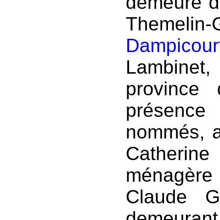
demeure d
Themeli
Dampicour
Lambinet, 
province
présence
nommés, 
Catheri
ménagère
Claude G
demeur