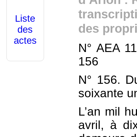
transcript
Liste
des propr
des
actes
N° AEA 119
156
N° 156. Du
soixante u
L’an mil hu
avril, à d