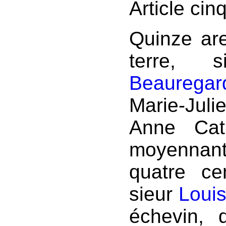
Article cin
Quinze are
terre, 
Beauregar
Marie-Juli
Anne Cat
moyennant
quatre ce
sieur
Louis
échevin,