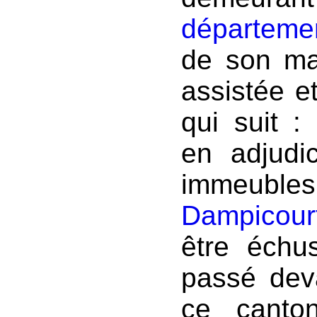
départeme
de son ma
assistée e
qui suit :
en adjudic
immeubles,
Dampicour
être échu
passé deva
ce canto