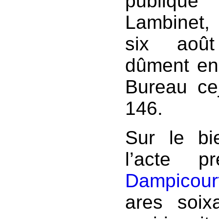
publique
Lambinet,
six août
dûment enr
Bureau ce
146.
Sur le b
l’acte p
Dampicour
ares soix