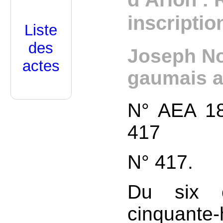
inscriptio
Liste
des
Joseph No
actes
gaumais 
N° AEA 18
417
N° 417.
Du six o
cinquante-h