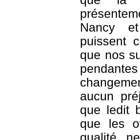
présenteme
Nancy et
puissent c
que nos su
pendantes 
changeme
aucun pré
que ledit b
que les of
qualité, n