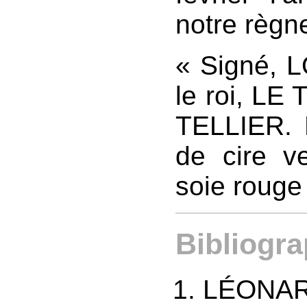
notre règn
« Signé, LO
le roi, LE
TELLIER. 
de cire v
soie rouge 
Bibliogra
LÉONARD