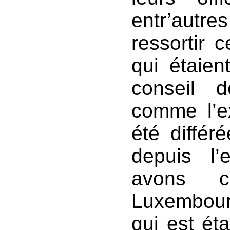
entr’aut
ressortir 
qui étaien
conseil 
comme l’ex
été différé
depuis l’e
avons c
Luxembourg
qui est éta