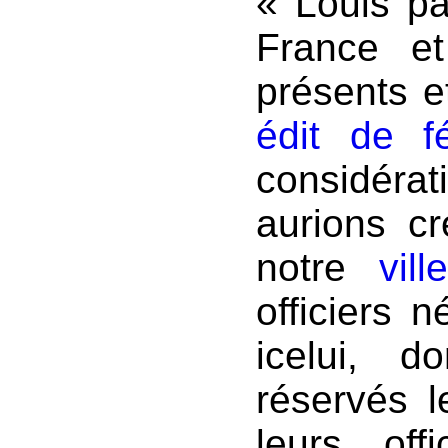
« Louis pa
France e
présents et
édit de f
considéra
aurions cr
notre
vil
officiers 
icelui, 
réservés l
leurs off