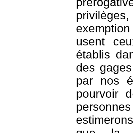
prérogat
privilège
exemption e
usent ceu
établis da
des gages 
par nos é
pourvoir d
personne
estimeron
que la 