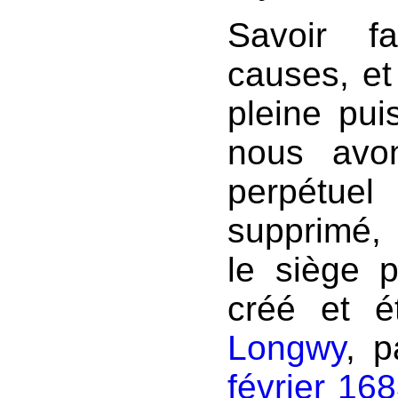
Savoir f
causes, et
pleine pui
nous avo
perpétuel 
supprimé,
le siège 
créé et é
Longwy
, 
février 16