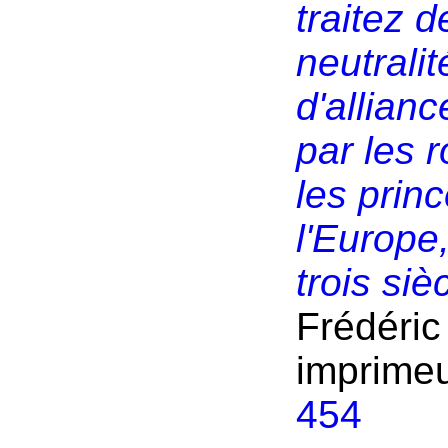
traitez d
neutrali
d'allian
par les 
les prin
l'Europe
trois si
Frédéric
imprimeu
454