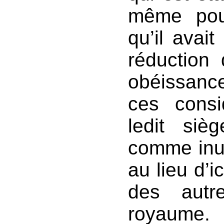
même pouv
qu’il avait
réduction 
obéissance
ces consi
ledit siè
comme inuti
au lieu d’i
des autr
royaume.