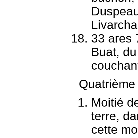
Duspeau
Livarch
33 ares 
Buat, du 
couchant
Quatrième 
Moitié d
terre, d
cette mo