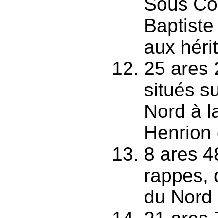
Sous Cou
Baptiste
aux hérit
25 ares 
situés su
Nord à l
Henrion
8 ares 4
rappes, 
du Nord