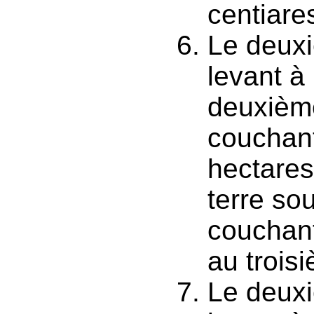
centiares
Le deuxi
levant à
deuxième
couchant
hectares
terre so
couchant
au troisi
Le deuxi