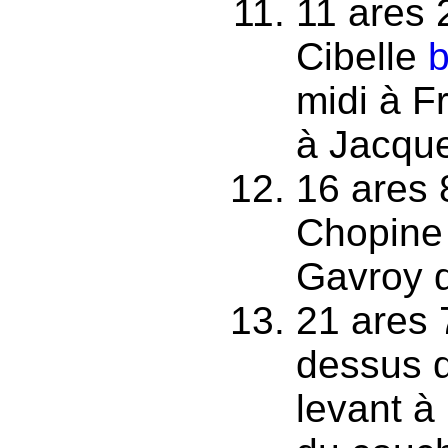
11 ares 2
Cibelle
b
midi à F
à Jacque
16 ares 
Chopine 
Gavroy d
21 ares 
dessus 
levant à