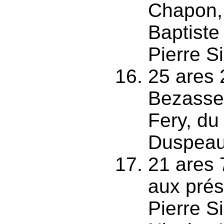
Chapon,
Baptiste
Pierre S
25 ares 
Bezasse,
Fery, du
Duspeau
21 ares 
aux prés
Pierre S