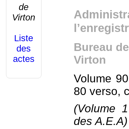
de
Administr
Virton
l’enregis
Liste
Bureau de
des
Virton
actes
Volume 90,
80 verso, 
(Volume 1
des A.E.A)