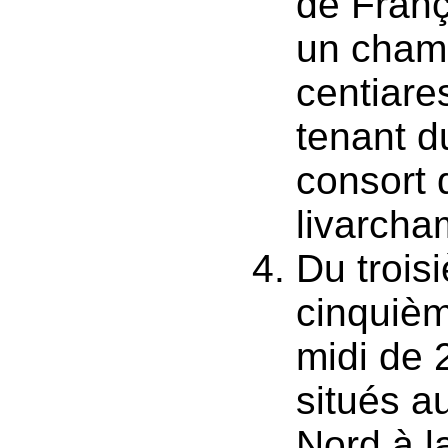
de Franç
un cham
centiare
tenant du
consort 
livarcha
Du trois
cinquièm
midi de 
situés a
Nord à l