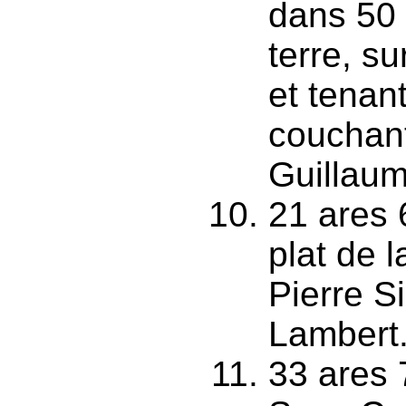
dans 50 
terre, s
et tenan
couchant
Guillaum
21 ares 
plat de 
Pierre S
Lambert
33 ares 