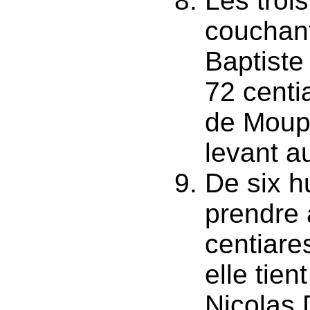
Les troi
couchant
Baptiste
72 centi
de Moupr
levant au
De six h
prendre 
centiare
elle tie
Nicolas 