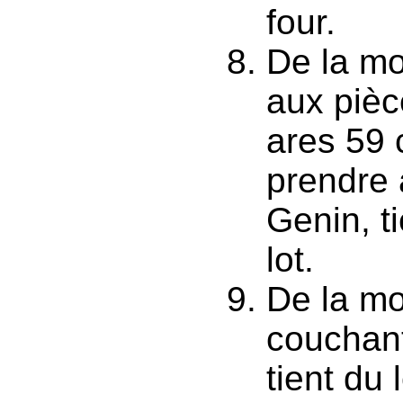
four.
De la mo
aux pièc
ares 59 
prendre 
Genin, t
lot.
De la mo
couchant
tient du 