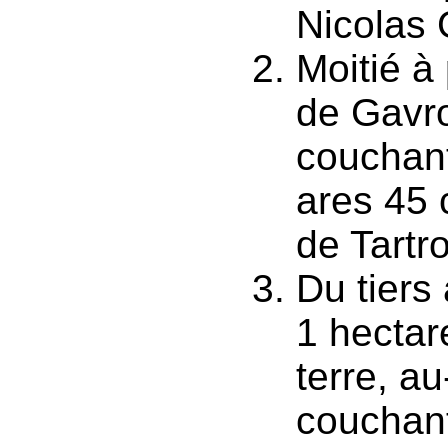
Nicolas 
Moitié à
de Gavr
couchant
ares 45 
de Tartr
Du tiers
1 hectar
terre, a
couchant