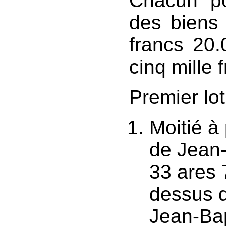
Chacun p
des biens 
francs 20.
cinq mille 
Premier lo
Moitié à
de Jean
33 ares 
dessus d
Jean-Bap