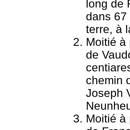
long de 
dans 67 
terre, à 
Moitié à
de Vaudo
centiares
chemin d
Joseph 
Neunheu
Moitié à