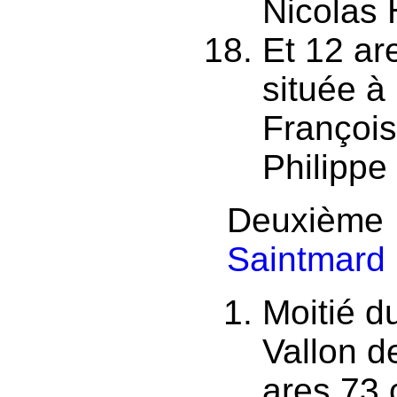
Nicolas
Et 12 ar
située à
François
Philippe
Deuxième
Saintmard
Moitié d
Vallon 
ares 73 