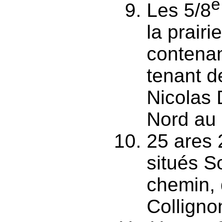
e
Les 5/8
la prairi
contenan
tenant d
Nicolas 
Nord au 
25 ares 
situés S
chemin, 
Colligno