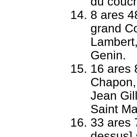
du couc
8 ares 4
grand Co
Lambert,
Genin.
16 ares 
Chapon,
Jean Gil
Saint Ma
33 ares 
dessus] 