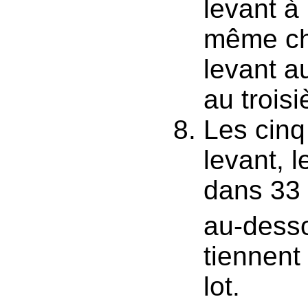
levant à
même cha
levant a
au troisi
Les cinq
levant, 
dans 33 
au-desso
tiennent
lot.