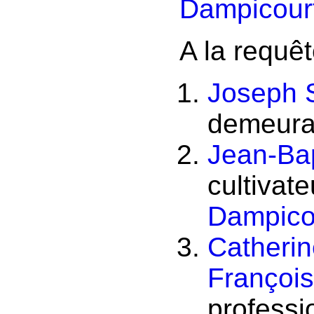
Dampicour
A la requêt
Joseph 
demeura
Jean-Bap
cultivat
Dampico
Catherin
François
professi