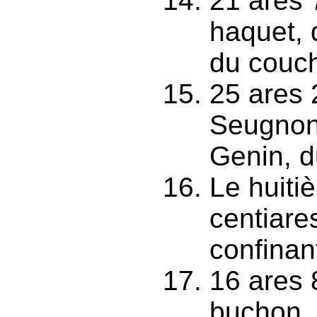
21 ares 
haquet, 
du couc
25 ares 
Seugnon
Genin, d
Le huiti
centiare
confinan
16 ares 
buchon, 