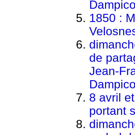
Dampico
1850 : M
Velosne
dimanche
de parta
Jean-Fra
Dampicou
8 avril e
portant 
dimanche