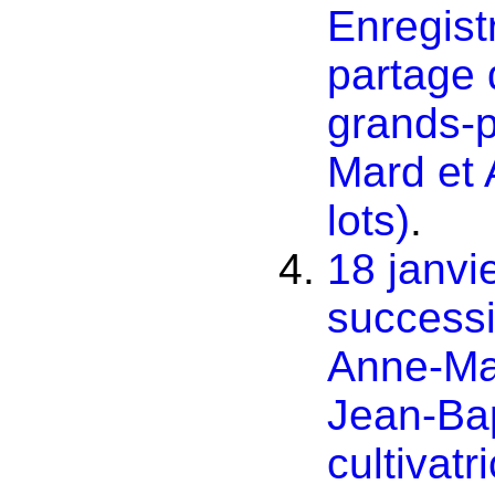
Enregist
partage 
grands-p
Mard et 
lots)
.
18 janvi
success
Anne-Ma
Jean-Bap
cultivat