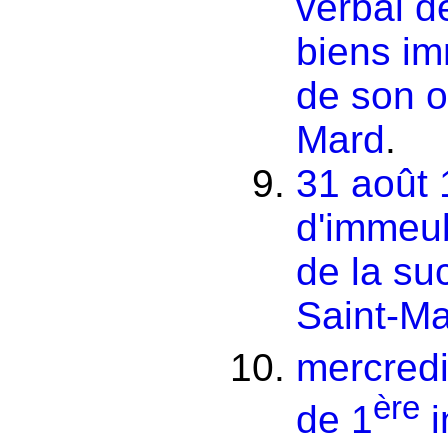
verbal d
biens im
de son o
Mard
.
31 août 
d'immeub
de la su
Saint-M
mercredi
ère
de 1
i