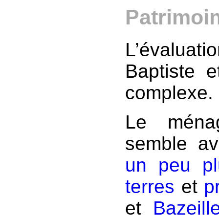
Patrimoi
L’évaluati
Baptiste 
complexe.
Le ménag
semble a
un peu pl
terres
et
p
et
Bazeill