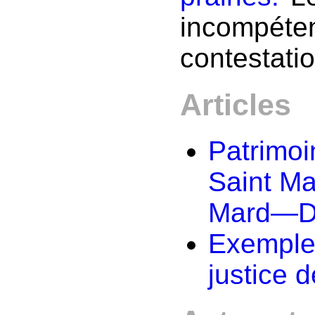
incompétent
contestatio
Articles
Patrimoi
Saint M
Mard—De
Exemples
justice d