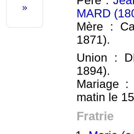
Père :
Jea
»
MARD (180
Mère : Ca
1871).
Union : 
1894).
Mariage :
matin le 1
Fratrie