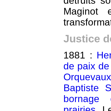
détruits so
Maginot 
transforma
Justice d
1881 :
Hen
de paix de 
Orquevaux
Baptiste 
bornage c
prairies.
Le