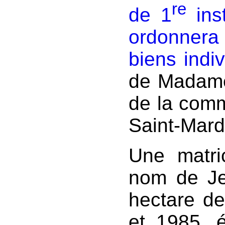
re
de 1
ins
ordonnera l
biens indiv
de Madame
de la comm
Saint-Mard
Une matri
nom de Je
hectare de
et 1985, é