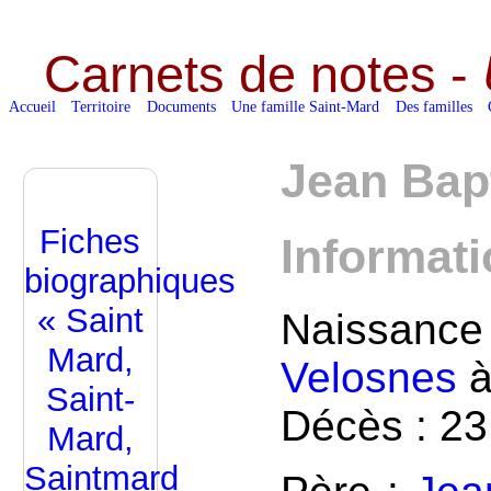
Carnets de notes -
Accueil
Territoire
Documents
Une famille Saint-Mard
Des familles
Jean Bap
Fiches
Informat
biographiques
« Saint
Naissanc
Mard,
Velosnes
à
Saint-
Décès : 23
Mard,
Saintmard