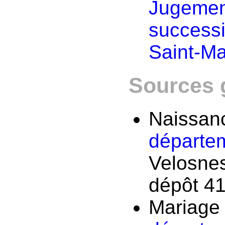
Jugemen
success
Saint-M
Sources 
Naissan
départe
Velosne
dépôt 41
Mariage