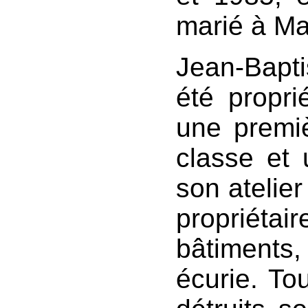
marié à Ma
Jean-Bapt
été propri
une premiè
classe et
son atelier
propriét
bâtiments
écurie. To