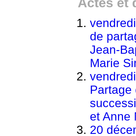
Actes et
vendredi
de parta
Jean-Bap
Marie S
vendred
Partage 
successi
et Anne
20 déce