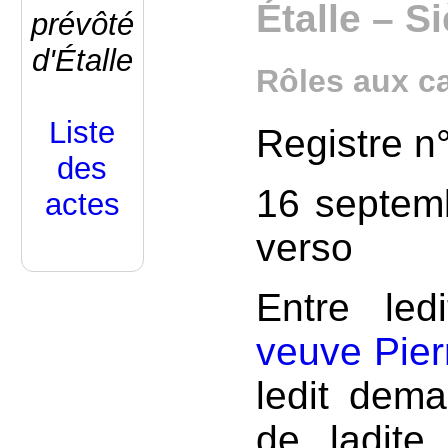
Étalle – S
prévôté
d'Étalle
Rôles aux c
Liste
Registre n
des
16 septemb
actes
verso
Entre le
veuve Pier
ledit dema
de ladite