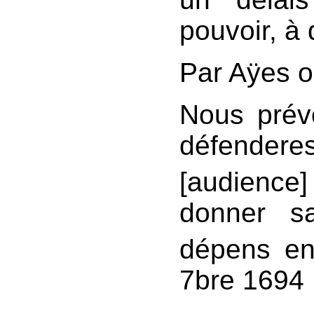
pouvoir, à q
Par Aÿes o
Nous prév
défende
[audience]
donner s
dépens en 
7bre 1694