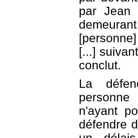
par Jean 
demeuran
[personne]
[...] suiva
conclut.
La défen
personne 
n'ayant po
défendre d
un délais