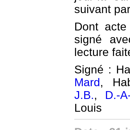
suivant par
Dont acte
signé ave
lecture fait
Signé : H
Mard
, Ha
J.B.
,
D.-A
Louis