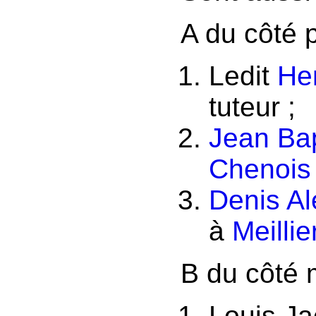
A du côté p
Ledit
He
tuteur ;
Jean Bap
Chenois
Denis A
à
Meillie
B du côté 
Louis Ja