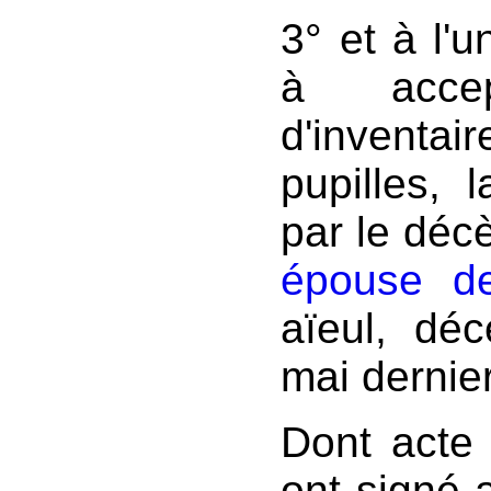
3° et à l'u
à accep
d'inventai
pupilles, 
par le déc
épouse de
aïeul, d
mai dernier
Dont acte
ont signé a