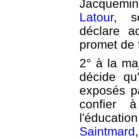
Jacquemi
Latour
, s
déclare a
promet de f
2° à la maj
décide qu
exposés par
confier 
l'éducati
Saintmard