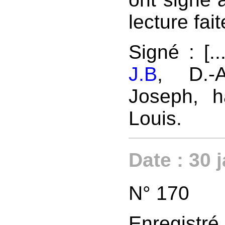
lecture fait
Signé : [.
J.B
, D.-
Joseph, h
Louis.
Date : 30 
N° 170
Enregistr