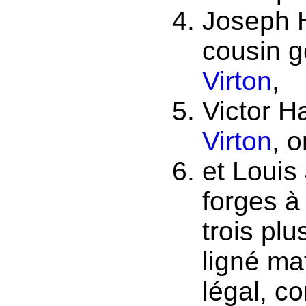
Joseph 
cousin g
Virton
,
Victor 
Virton
, o
et Louis
forges 
trois pl
ligné ma
légal, c