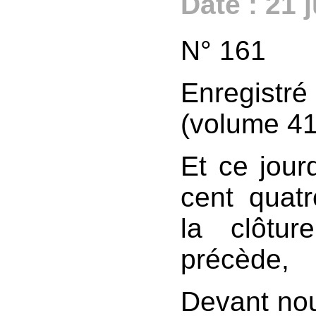
Date : 21 
N° 161
Enregistr
(volume 41,
Et ce jourd
cent quatr
la clôtur
précède,
Devant nou