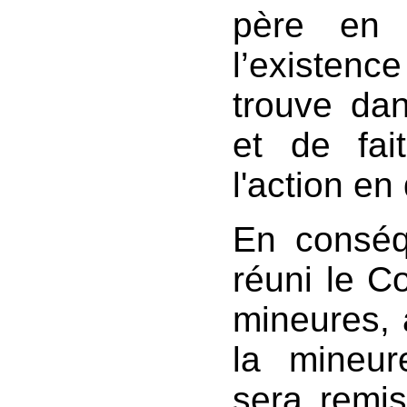
père en 
l’existen
trouve dan
et de fai
l'action en
En conséq
réuni le Co
mineures, a
la mineu
sera remis