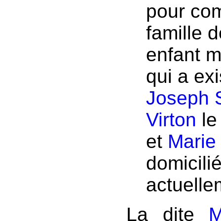
pour com
famille 
enfant m
qui a ex
Joseph 
Virton
le
et
Marie
domicili
actuelle
La dite
M