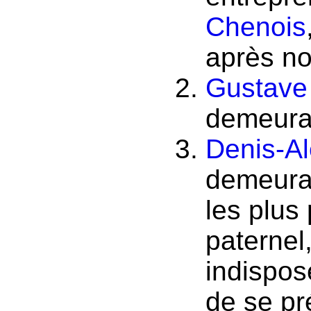
Chenois
après n
Gustave
demeura
Denis-A
demeura
les plus
paternel,
indisposé
de se pr