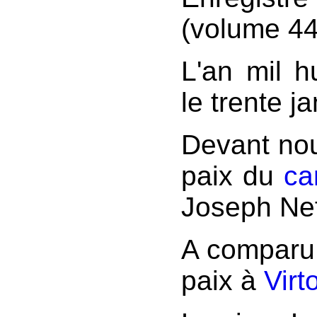
(volume 44,
L'an mil h
le trente ja
Devant nou
paix du
ca
Joseph Nefo
A comparu 
paix à
Virt