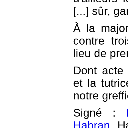
[...] sûr, g
À la major
contre tro
lieu de pre
Dont acte
et la tutr
notre greffi
Signé :
Habran
, H