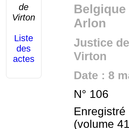
de
Belgique 
Virton
Arlon
Liste
Justice d
des
Virton
actes
Date : 8 m
N° 106
Enregistr
(volume 41,