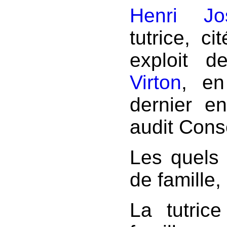
Henri Jo
tutrice, ci
exploit d
Virton
, en
dernier enr
audit Conse
Les quels 
de famille,
La tutric