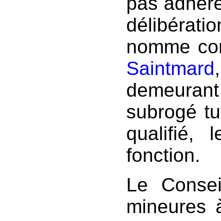
pas adhérer
délibérati
nomme co
Saintmard
demeura
subrogé tu
qualifié, 
fonction.
Le Consei
mineures 