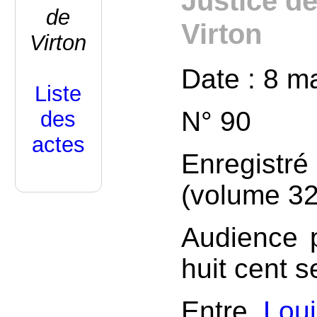
Justice d
de
Virton
Virton
Date : 8 m
Liste
N° 90
des
actes
Enregistr
(volume 32,
Audience p
huit cent 
Entre
Lou