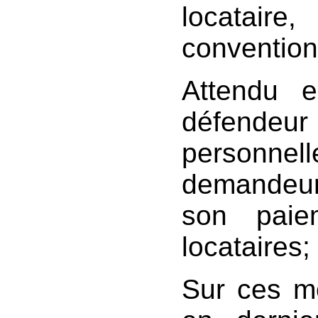
locatair
convention
Attendu 
défen
personnell
demandeur,
son paie
locataires;
Sur ces mo