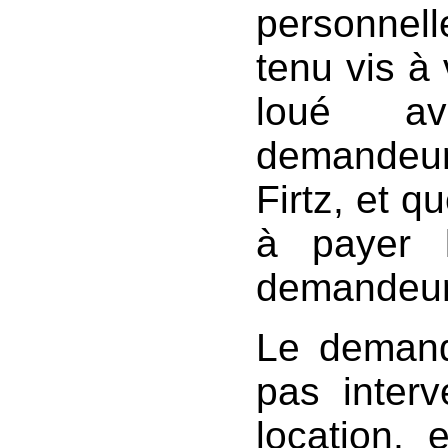
personnelle
tenu vis à 
loué ave
demandeu
Firtz, et q
à payer 
demandeur
Le demande
pas inter
location, 