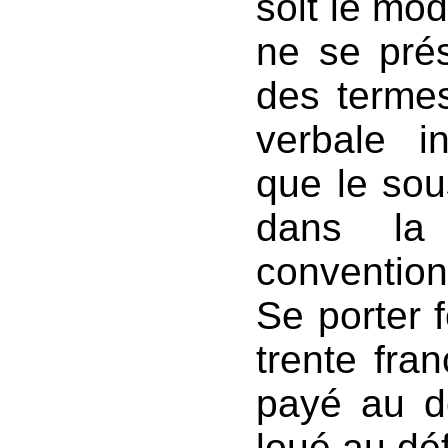
soit le mod
ne se prés
des terme
verbale i
que le sou
dans la 
convention
Se porter 
trente fran
payé au d
loué au dé