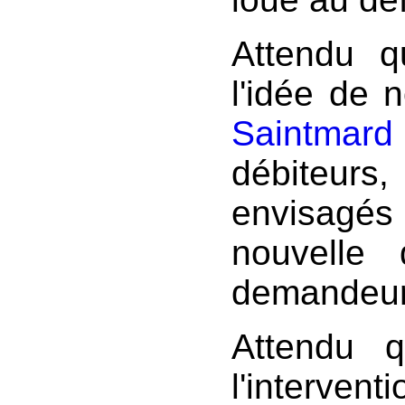
Attendu q
l'idée de 
Saintmard
débiteur
envisagés
nouvelle
demandeur
Attendu q
l'interv