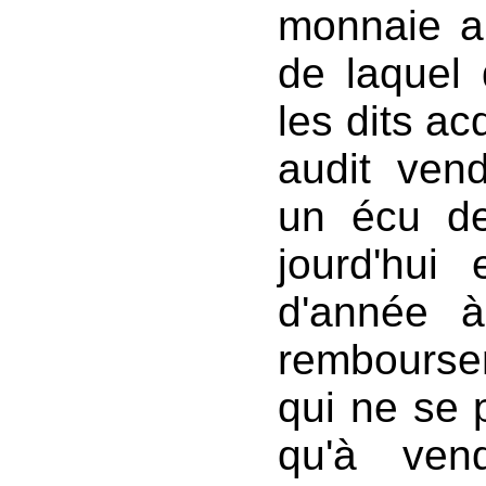
monnaie au
de laquel
les dits ac
audit ven
un écu de
jourd'hui 
d'année à
rembourse
qui ne se 
qu'à ven