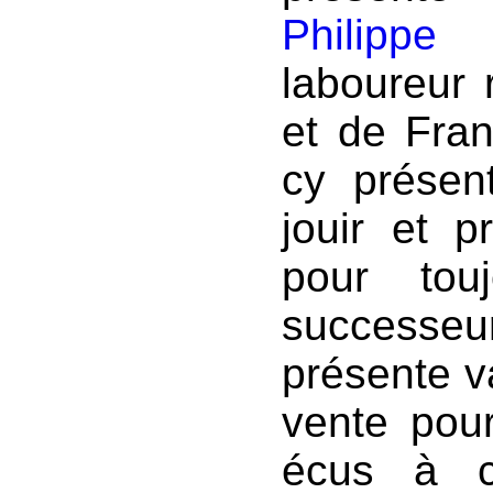
Philipp
laboureur 
et de Fra
cy présen
jouir et p
pour tou
successe
présente v
vente pou
écus à c