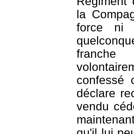
Régiment d
la Compag
force ni 
quelconqu
franche
volontair
confessé 
déclare re
vendu cédé
maintenant
qu'il lui p