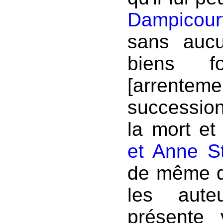
Dampicour
sans aucu
biens 
[arrente
succession 
la mort e
et Anne S
de même qu
les aute
présente 