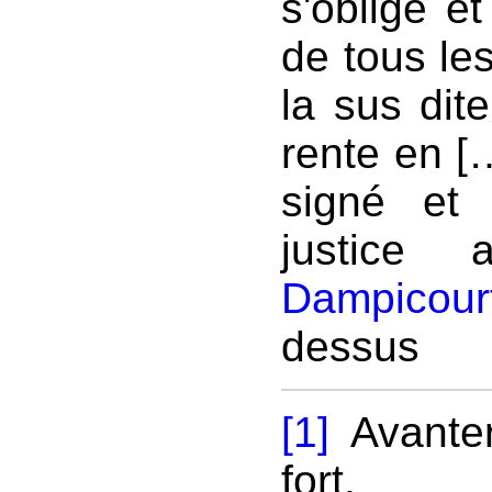
s'oblige e
de tous le
la sus dit
rente en […
signé et
justice 
Dampicour
dessus
[1]
Avanter 
fort.