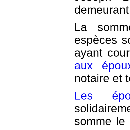
demeurant
La somme
espèces so
ayant cour
aux épou
notaire et
Les épo
solidaire
somme le 3