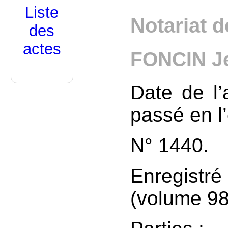
Liste
Notariat d
des
actes
FONCIN Je
Date de l’
passé en l
N° 1440.
Enregist
(volume 98,