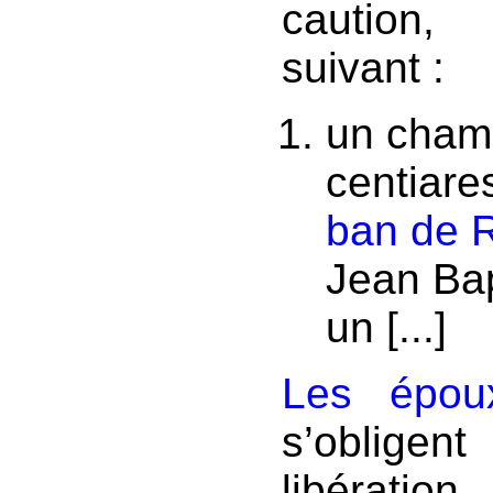
caution,
suivant :
un cham
centiares
ban de 
Jean Bap
un [...]
Les épou
s’obligen
libérati