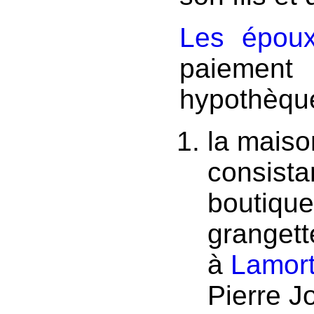
Les épou
paieme
hypothèque
la maiso
consista
boutique
grangette
à
Lamor
Pierre J