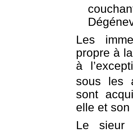
couchant
Dégénev
Les imme
propre à l
à l’excep
sous les a
sont acqu
elle et son
Le sieu