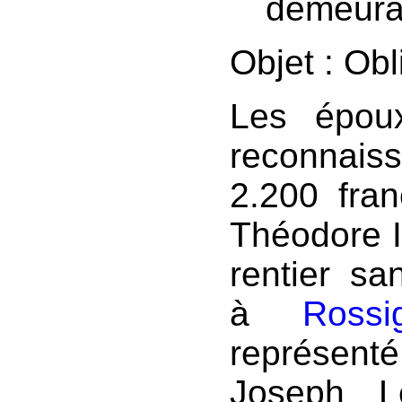
demeura
Objet : Ob
Les époux
reconnais
2.200 fra
Théodore I
rentier sa
à
Rossi
représent
Joseph Lec