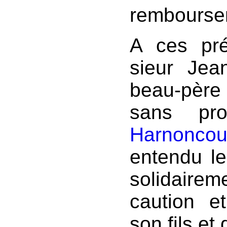
rembourse
A ces pré
sieur Jea
beau-père 
sans pro
Harnoncou
entendu lec
solidaire
caution e
son fils et