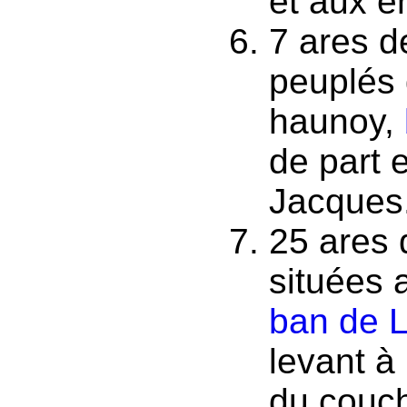
et aux e
7 ares d
peuplés 
haunoy,
de part 
Jacques
25 ares 
situées 
ban de 
levant à
du couch