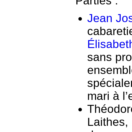
Parties :
Jean Jo
cabareti
Élisabet
sans pro
ensembl
spéciale
mari à l’
Théodore
Laithes,