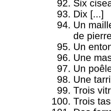
Six cisea
Dix [...]
Un maille
de pierre
Un enton
Une mass
Un poêle
Une tarr
Trois vi
Trois tas