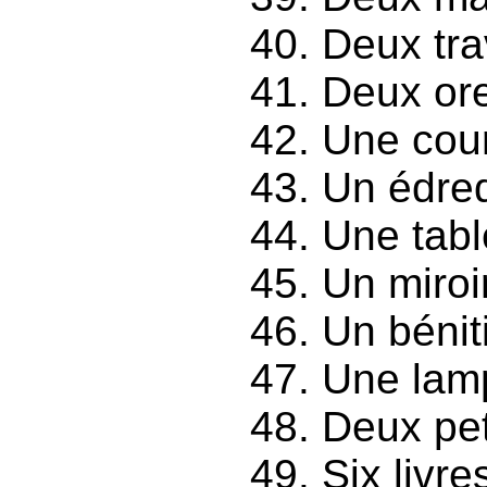
Deux tra
Deux ore
Une cour
Un édre
Une tabl
Un miroir
Un béniti
Une lamp
Deux pet
Six livre