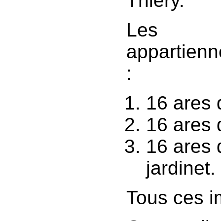
Thiery.
Les im
appartien
:
16 ares 
16 ares d
16 ares d
jardinet.
Tous ces 