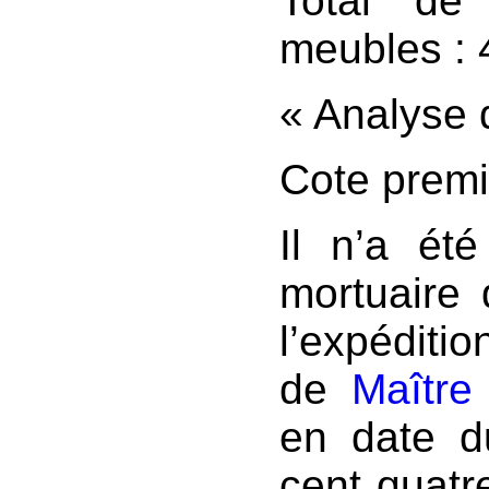
Total de 
meubles : 
« Analyse d
Cote premi
Il n’a ét
mortuaire 
l’expéditi
de
Maître
en date du
cent quatr