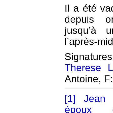
Il a été v
depuis o
jusqu’à 
l’après-mid
Signatur
Therese L
Antoine, F
[1]
Jean 
époux d’