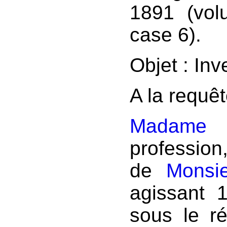
1891 (vol
case 6).
Objet : Inv
A la requê
Madame 
professio
de
Monsi
agissant 
sous le r