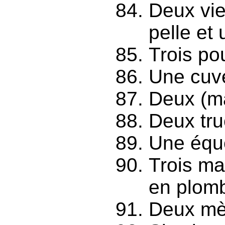
Deux viei
pelle et u
Trois po
Une cuve
Deux (m
Deux tru
Une équ
Trois mar
en plom
Deux mèt