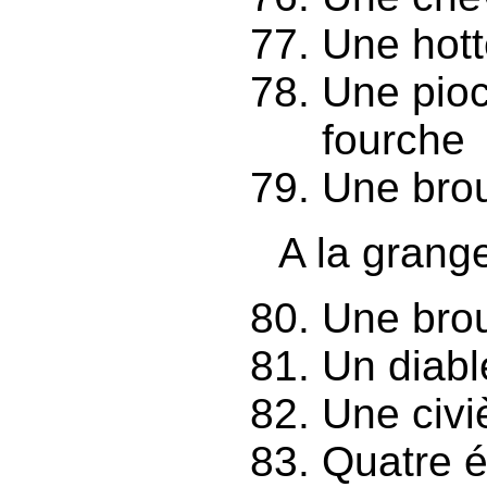
Une hott
Une pioc
fourche
Une bro
A la grange
Une brou
Un diabl
Une civi
Quatre é