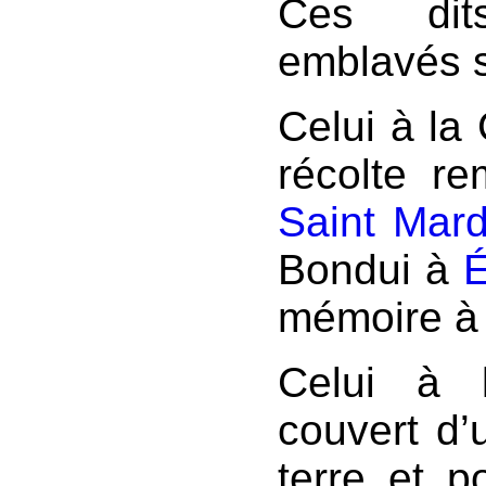
Ces dit
emblavés s
Celui à la 
récolte r
Saint Mar
Bondui à
É
mémoire à 
Celui à l
couvert d
terre et p