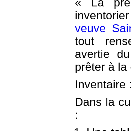
« La pré
inventorie
veuve Sai
tout rens
avertie d
prêter à la
Inventaire 
Dans la cui
: