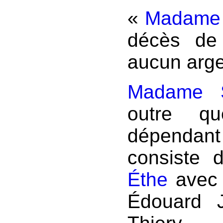
«
Madame 
décès de 
aucun arge
Madame S
outre q
dépenda
consiste 
Éthe
avec 
Édouard J