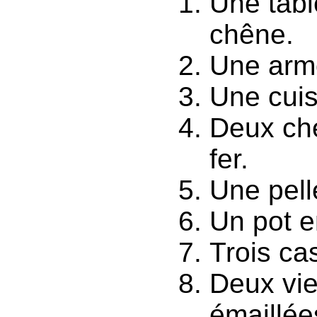
Une tabl
chêne.
Une armo
Une cuis
Deux che
fer.
Une pelle
Un pot e
Trois ca
Deux vie
émaillée