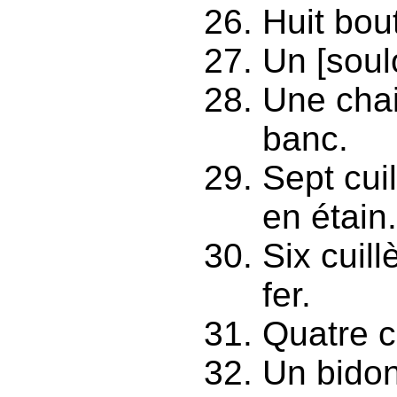
Huit bout
Un [soulo
Une chai
banc.
Sept cui
en étain
Six cuill
fer.
Quatre c
Un bidon