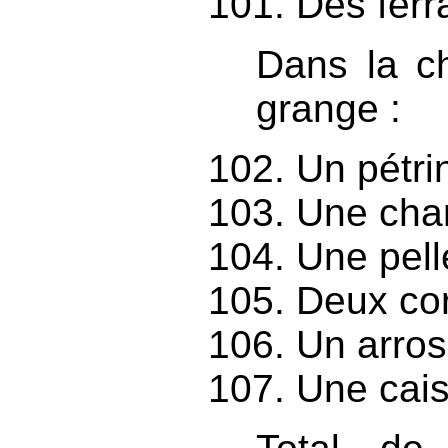
Des ferra
Dans la ch
grange :
Un pétri
Une cha
Une pell
Deux cor
Un arros
Une cais