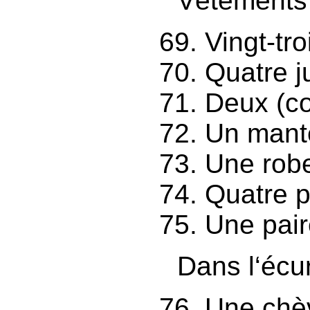
Vêtements 
Vingt-tr
Quatre j
Deux (co
Un mante
Une rob
Quatre p
Une pair
Dans l‘écur
Une chèv