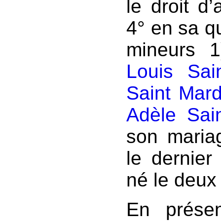
le droit d
4° en sa qu
mineurs 
Louis Sai
Saint Mar
Adèle Sai
son maria
le dernie
né le deux j
En prése