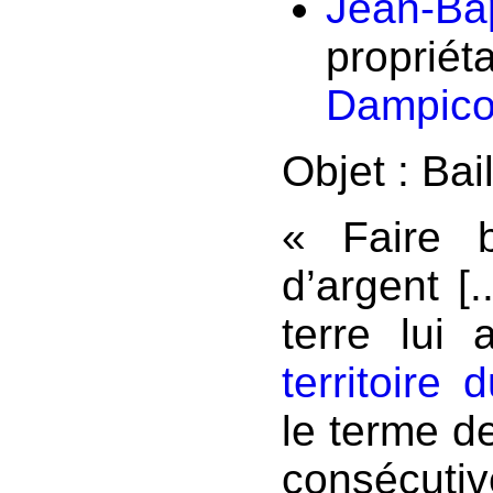
Jean-Bap
propriét
Dampico
Objet : Bai
« Faire 
d’argent [.
terre lui 
territoire
le terme de
consécuti