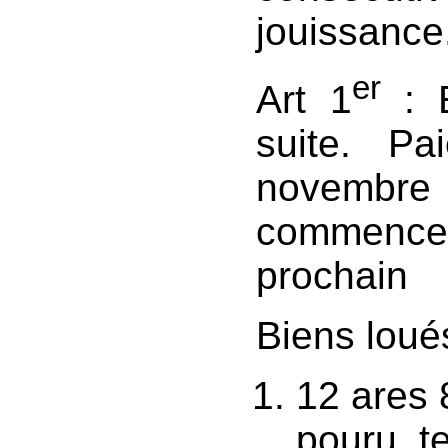
jouissance
er
Art 1
: E
suite. P
novembre
commenc
prochain
Biens loué
12 ares 
pouru, t