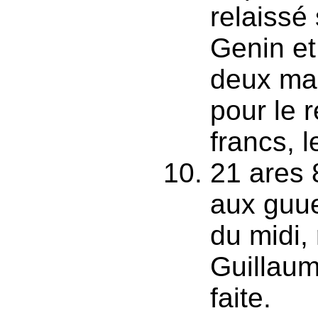
relaissé
Genin et
deux ma
pour le 
francs, l
21 ares 8
aux guue
du midi,
Guillaum
faite.