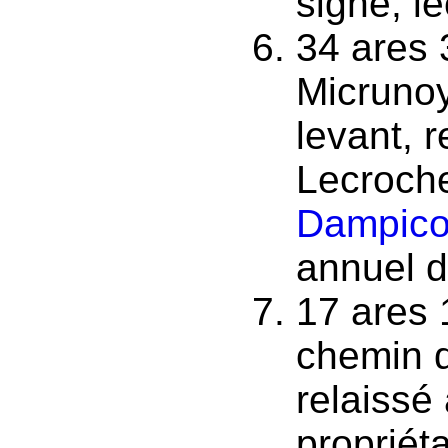
signé, le
34 ares 
Micrunoy
levant, 
Lecroche
Dampico
annuel de
17 ares 
chemin 
relaissé
propriét