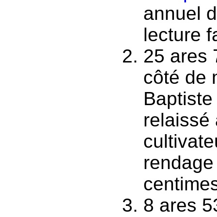
annuel d
lecture f
25 ares 
côté de 
Baptiste
relaissé
cultivat
rendage 
centimes,
8 ares 53