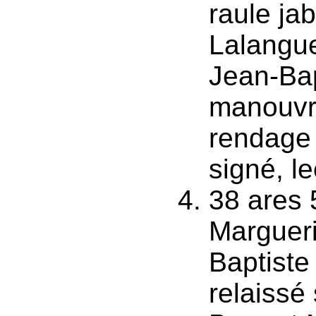
raule ja
Lalangue
Jean-Bap
manouvr
rendage 
signé, le
38 ares 
Margueri
Baptiste
relaissé