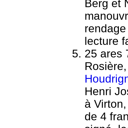
Berg et 
manouvr
rendage 
lecture f
25 ares 
Rosière,
Houdrig
Henri Jo
à Virton
de 4 fra