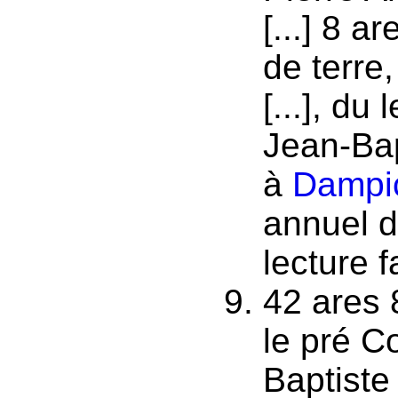
[...] 8 
de terre
[...], du 
Jean-Bap
à
Dampi
annuel d
lecture f
42 ares 
le pré C
Baptiste