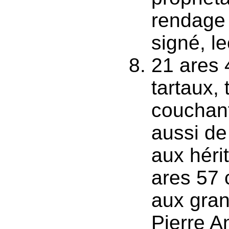
rendage 
signé, le
21 ares 
tartaux,
couchant
aussi de
aux héri
ares 57 
aux gran
Pierre A