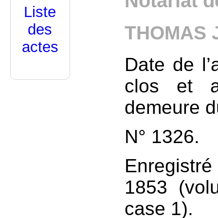
Notariat d
Liste
des
THOMAS J
actes
Date de l’
clos et 
demeure d
N° 1326.
Enregistr
1853 (vol
case 1).