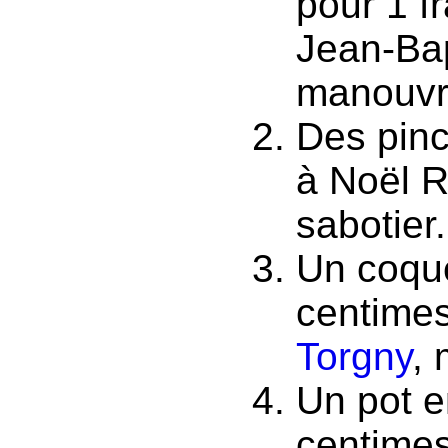
pour 1 f
Jean-Bap
manouvri
Des pinc
à Noël 
sabotier.
Un coque
centimes
Torgny
, 
Un pot e
centimes