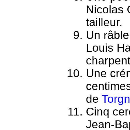
Nicolas 
tailleur.
Un râble
Louis Ha
charpent
Une crém
centimes
de
Torgn
Cinq cer
Jean-Bap