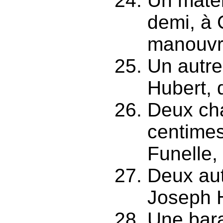
Un matel
demi, à 
manouvri
Un autre
Hubert,
Deux cha
centimes
Funelle,
Deux aut
Joseph 
Une bara