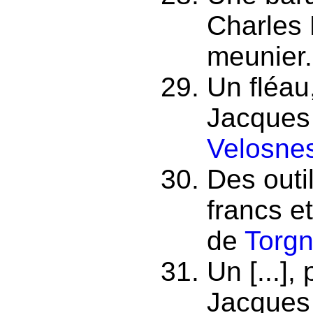
Charles
meunier.
Un fléau
Jacques
Velosne
Des outi
francs e
de
Torgn
Un [...],
Jacques