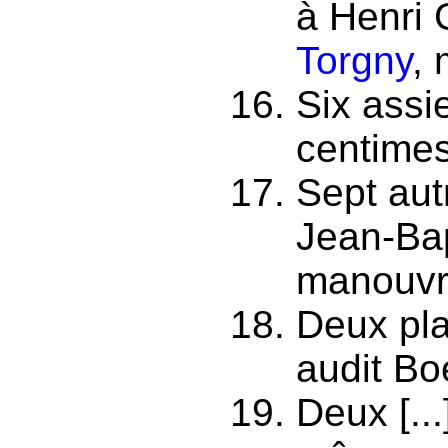
à Henri
Torgny
, 
Six assi
centimes,
Sept aut
Jean-Bap
manouvri
Deux pla
audit Bo
Deux [..