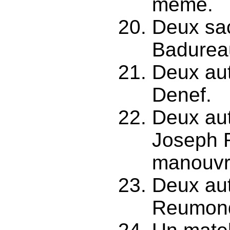
même.
Deux sac
Badurea
Deux aut
Denef.
Deux aut
Joseph 
manouvri
Deux aut
Reumon