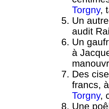
Torgny
, 
Un autre
audit Ra
Un gaufr
à Jacque
manouvri
Des cise
francs, 
Torgny
, 
Une poêle