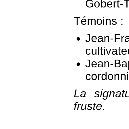
Gobert-
Témoins :
Jean-Fra
cultivat
Jean-Bap
cordonn
La signat
fruste.