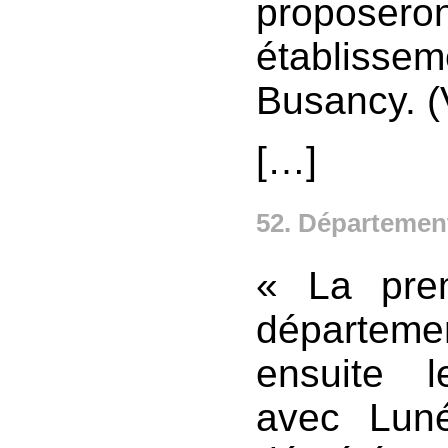
propose
établisse
Busancy. (
[…]
52. Départemen
« La pre
départemen
ensuite l
avec Lunév