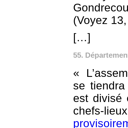
Gondrecou
(Voyez 13, 
[…]
55. Départemen
« L’assem
se tiendra 
est divisé 
chefs-lie
provisoire