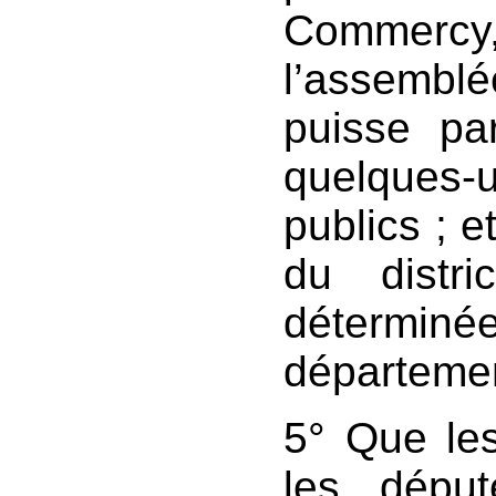
Commercy
l’assemblé
puisse pa
quelques-
publics ; e
du distr
détermin
départeme
5° Que les
les dépu