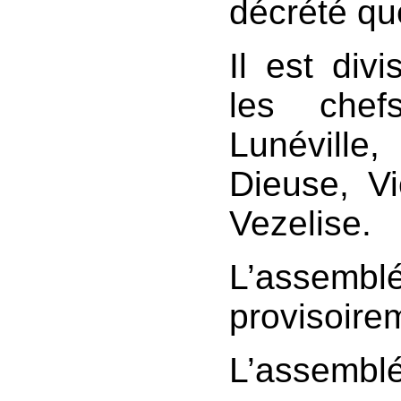
décrété qu
Il est divi
les chef
Lunéville
Dieuse, Vi
Vezelise.
L’assembl
provisoire
L’assem