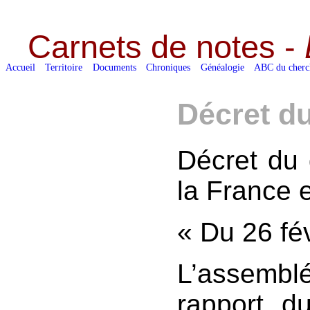
Carnets de notes -
Accueil
Territoire
Documents
Chroniques
Généalogie
ABC du cherc
Décret du
Décret du 
la France 
« Du 26 fé
L’assemb
rapport du