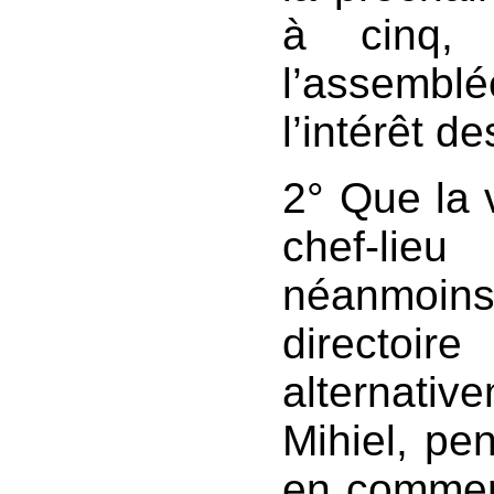
à cinq,
l’assemb
l’intérêt d
2° Que la v
chef-lie
néanmoin
directoi
alternati
Mihiel, pe
en commenç