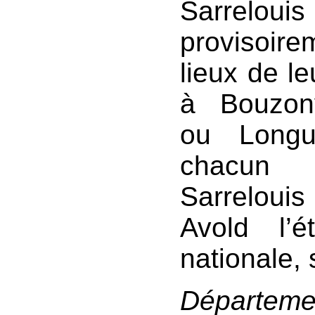
Sarrelo
provisoir
lieux de le
à Bouzonvi
ou Longu
chacun d
Sarrelouis
Avold l’é
nationale, s
Départeme