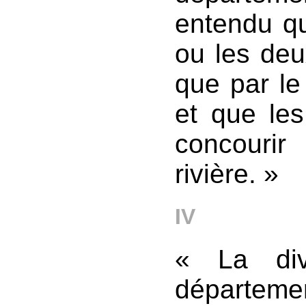
entendu q
ou les deu
que par le 
et que les
concourir 
rivière. »
IV
« La div
départemen