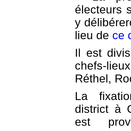
électeurs s
y délibérer
lieu de
ce 
Il est divi
chefs-lieux
Réthel, Ro
La fixat
district à
est prov