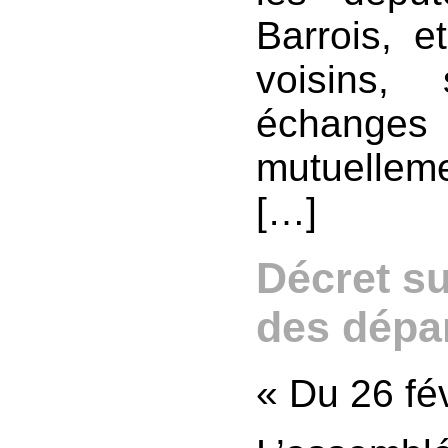
Barrois, 
voisins, 
échange
mutuellem
[…]
Décret s
des dépa
« Du 26 fé