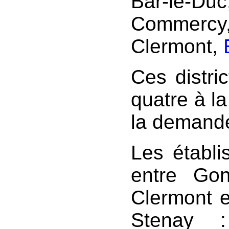
Bar-le-
Commercy
Clermont,
Ces distric
quatre à la
la demand
Les établi
entre Gon
Clermont 
Stenay :