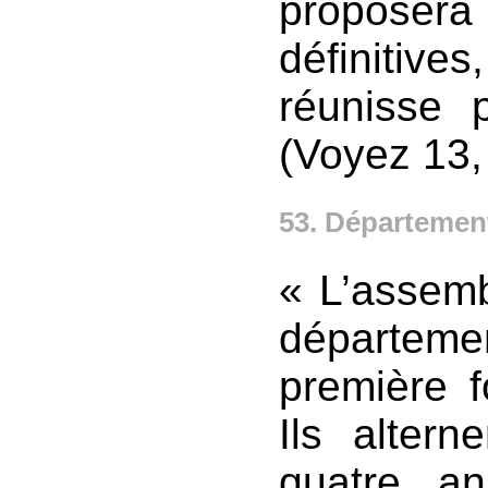
propose
définiti
réunisse 
(Voyez 13, 
53. Départemen
« L’assemb
départeme
première f
Ils alter
quatre an