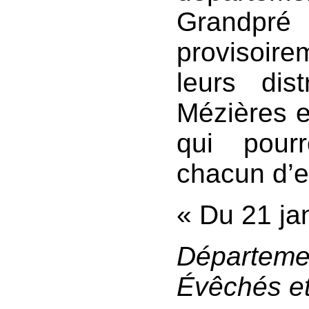
Grandp
provisoir
leurs dis
Mézières e
qui pour
chacun d’e
« Du 21 ja
Départeme
Évêchés et