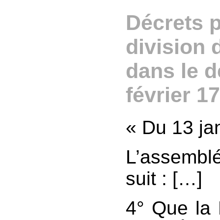
Décrets pa
division
dans le d
février 1
« Du 13 ja
L’assemblé
suit : […]
4° Que la L