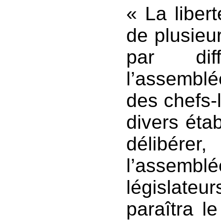
« La liber
de plusieur
par dif
l’assemblé
des chefs-
divers étab
délibére
l’assemb
législate
paraîtra le