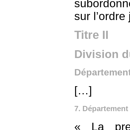
subordonné
sur l’ordre 
Titre II
Division 
Départemen
[…]
7. Département
« La pre