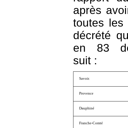
après avoi
toutes les
décrété qu
en 83 dé
suit :
Savoir.
Provence
Dauphiné
Franche-Comté