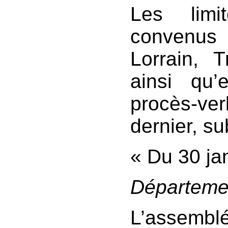
Les limi
convenus
Lorrain, T
ainsi qu’
procès-v
dernier, su
« Du 30 ja
Départemen
L’assemb