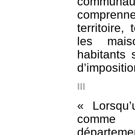
commun
comprenn
territoire
les mais
habitants 
d’impositio
III
« Lorsqu’
comme 
département