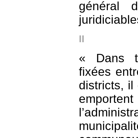
général 
juridiciable
II
« Dans t
fixées ent
districts, 
emportent
l’adminis
municip