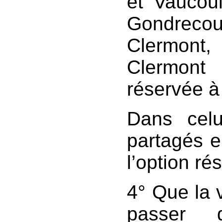
et Vaucoul
Gondreco
Clermont, 
Clermont
réservée à
Dans celu
partagés e
l’option ré
4° Que la v
passer 