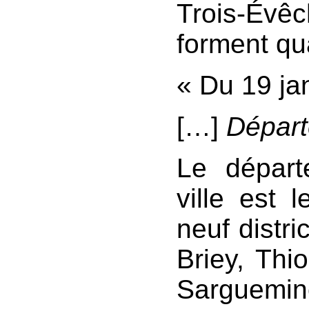
Trois-Év
forment qu
« Du 19 ja
[…]
Départ
Le départ
ville est l
neuf distri
Briey, Thio
Sarguemine