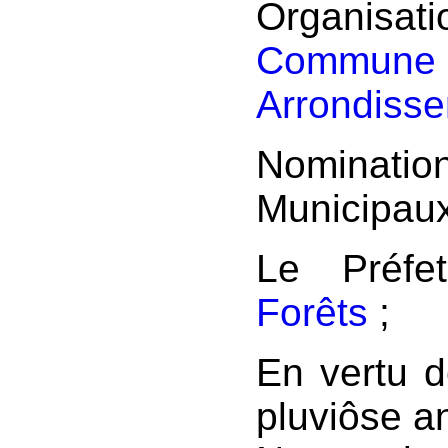
Organisati
Commune 
Arrondiss
Nominat
Municipau
Le Préf
Forêts
;
En vertu de
pluviôse a