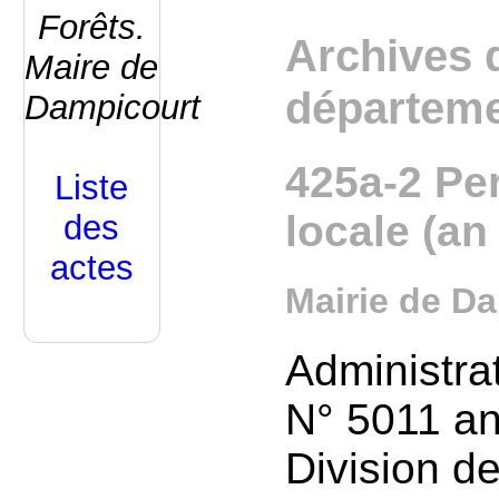
Forêts.
Archives 
Maire de
départeme
Dampicourt
425a-2 Per
Liste
locale (an
des
actes
Mairie de D
Administra
N° 5011 an
Division de 