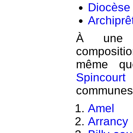
Diocèse
Archipr
À une e
composit
même qu
Spincourt
communes
Amel
Arrancy