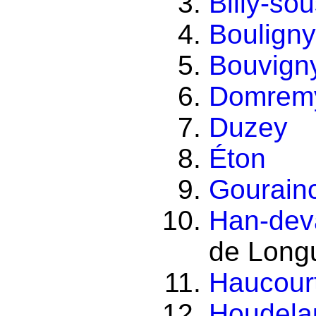
Billy-s
Boulign
Bouvign
Domremy
Duzey
Éton
Gourain
Han-dev
de Long
Haucour
Houdela