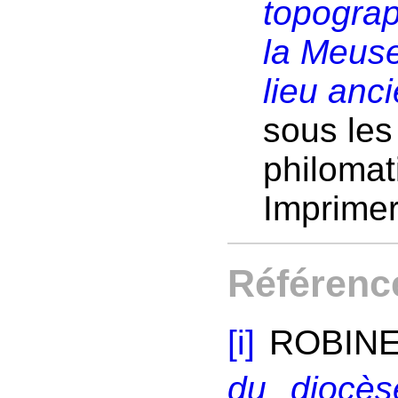
topogra
la Meus
lieu anc
sous les
philomat
Imprimer
Référenc
[i]
ROBINET
du diocè