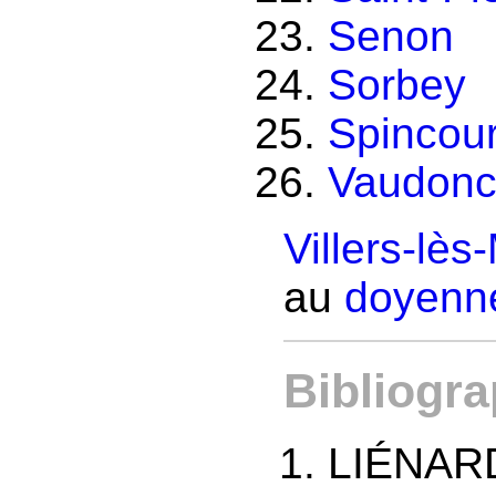
Senon
Sorbey
Spincour
Vaudonc
Villers-lè
au
doyenné
Bibliogra
LIÉNARD