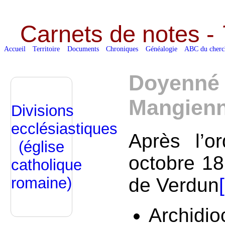
Carnets de notes -
Accueil
Territoire
Documents
Chroniques
Généalogie
ABC du cherc
Doyenné 
Mangien
Divisions
ecclésiastiques
Après l’o
(église
octobre 18
catholique
romaine)
de Verdun
[
Archidi