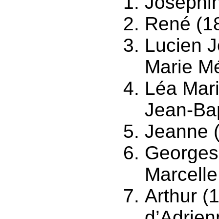
Joséphin
René (18
Lucien 
Marie M
Léa Mari
Jean-Ba
Jeanne (
Georges
Marcell
Arthur (
d’Adrien