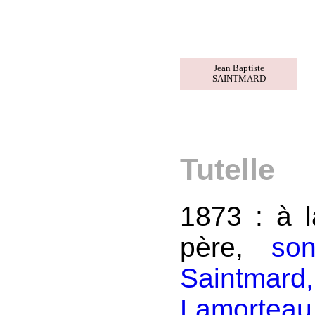
Jean Baptiste
SAINTMARD
Tutelle
1873 : à 
père,
so
Saintmar
Lamorteau