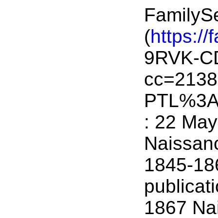
FamilyS
(
https://
9RVK-C
cc=213
PTL%3A
: 22 May
Naissan
1845-18
publicat
1867 Na