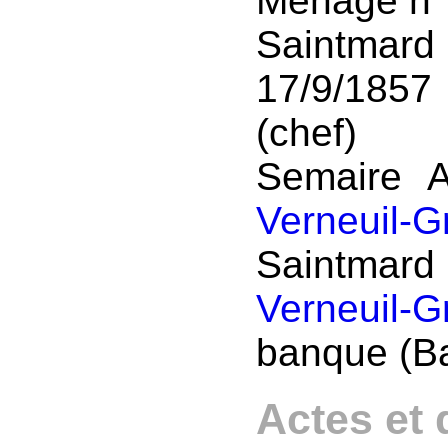
Ménage n°
Saintmar
17/9/18
(chef)
Semaire A
Verneuil-G
Saintmard
Verneuil-G
banque (Ba
Actes et