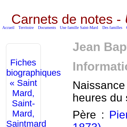
Carnets de notes -
Accueil
Territoire
Documents
Une famille Saint-Mard
Des familles
Jean Bap
Fiches
Informat
biographiques
« Saint
Naissance
Mard,
heures du 
Saint-
Père :
Pie
Mard,
Saintmard