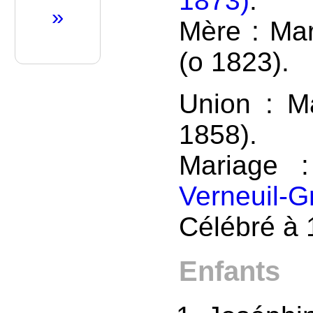
1873)
.
»
Mère : Ma
(o 1823).
Union : M
1858).
Mariage 
Verneuil-G
Célébré à 
Enfants