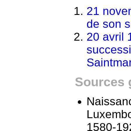
21 nove
de son s
20 avril
successi
Saintma
Sources 
Naissanc
Luxembour
1580-19