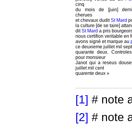
cinq
du mois de [juin] dern
cherues
et chevaux dudit
St Mard
po
la culture [de se taire] atta
dit
St Mard
a pris bourgeoi
nous certifion veritable en 
avons signé et marque au
ce deuxieme juillet mil sep
quarante deux. Control
pour monsieur
Janot qui a reseus douse
juillet mil cent
quarente deux »
[1]
# note a
[2]
# note a