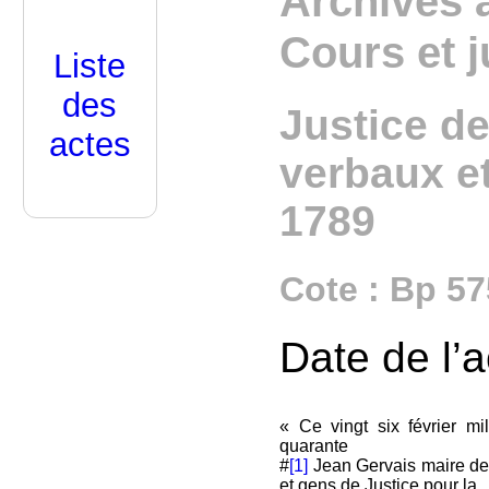
Archives 
Cours et j
Liste
des
Justice de
actes
verbaux et
1789
Cote : Bp 57
Date de l’a
« Ce vingt six février mi
quarante
#
[1]
Jean Gervais maire d
et gens de Justice pour la