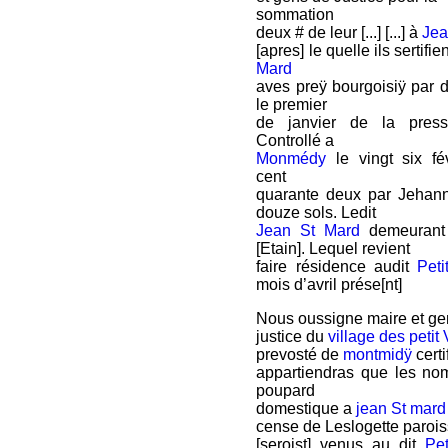
sommation
deux # de leur [...] [...] à
Jea
[apres] le quelle ils sertifi
Mard
aves preÿ bourgoisiÿ par 
le premier
de janvier de la press
Controllé a
Monmédy
le vingt six fév
cent
quarante deux par Jehann
douze sols. Ledit
Jean St Mard
demeurant 
[Etain]. Lequel revient
faire résidence audit
Peti
mois d’avril prése[nt]
Nous oussigne maire et ge
justice du
village des petit
prevosté de
montmidÿ
certi
appartiendras que les n
poupard
domestique a
jean St mard
cense de Leslogette parois
[seroist] venus au dit
Pet