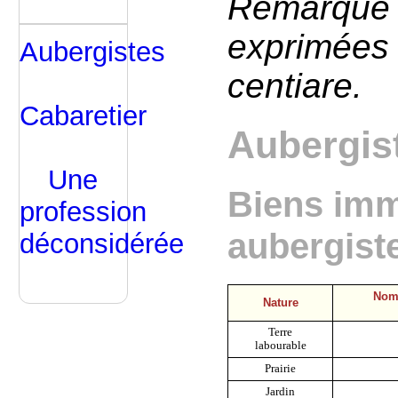
Remarque 
exprimée
Aubergistes
centiare.
Cabaretier
Aubergis
Une
Biens imm
profession
aubergist
déconsidérée
Nomb
Nature
Terre
labourable
Prairie
Jardin