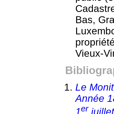
Cadastr
Bas, Gr
Luxembou
propriét
Vieux-Vi
Bibliogra
Le Monite
Année 18
er
1
juille