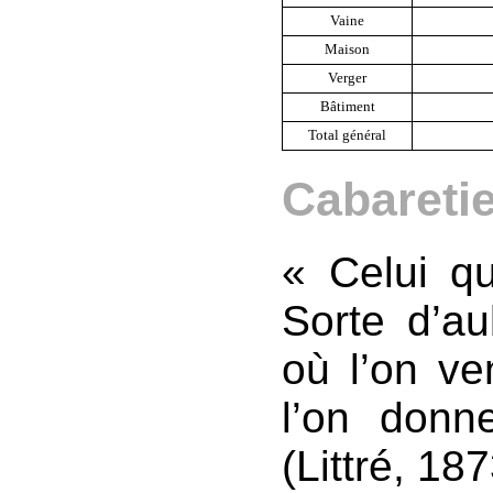
Vaine
Maison
Verger
Bâtiment
Total général
Cabareti
« Celui qu
Sorte d’au
où l’on ve
l’on don
(Littré, 18