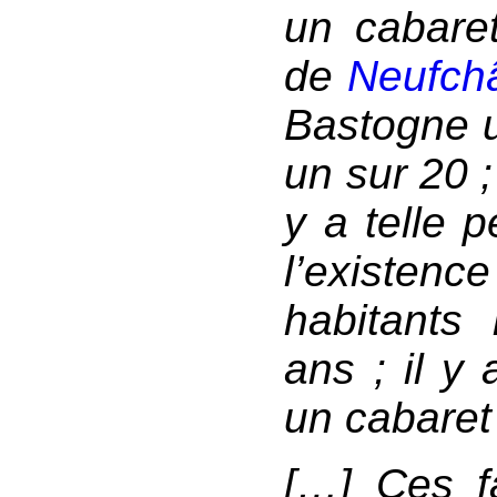
un cabaret
de
Neufch
Bastogne u
un sur 20 ;
y a telle p
l’existe
habitants
ans ; il y 
un cabaret
[…] Ces fai