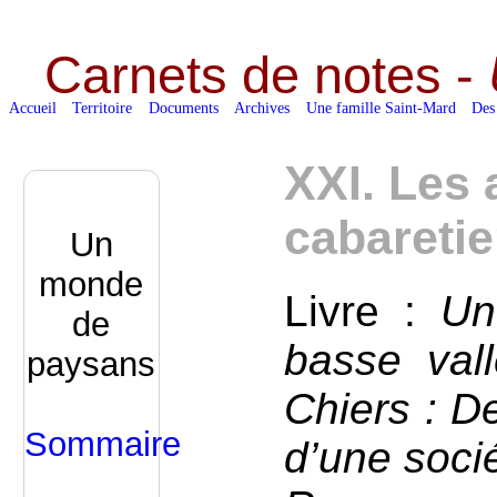
Carnets de notes -
Accueil
Territoire
Documents
Archives
Une famille Saint-Mard
Des
XXI. Les 
cabaretie
Un
monde
Livre :
Un
de
basse val
paysans
Chiers : D
Sommaire
d’une socié