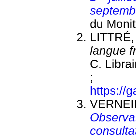
septemb
du Monit
LITTRÉ,
langue f
C. Libra
;
https://
VERNEIL
Observa
consulta