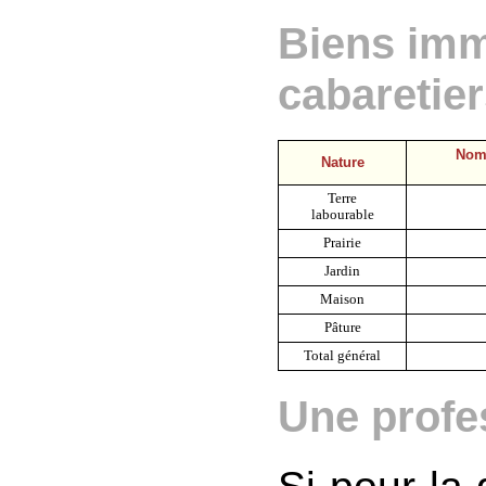
Biens imm
cabaretie
Nomb
Nature
Terre
labourable
Prairie
Jardin
Maison
Pâture
Total général
Une profe