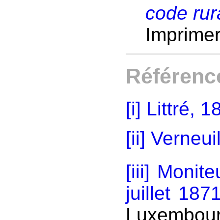
code rur
Imprimer
Référenc
[i]
Littré, 1
[ii]
Verneui
[iii]
Monite
juillet 187
Luxembour