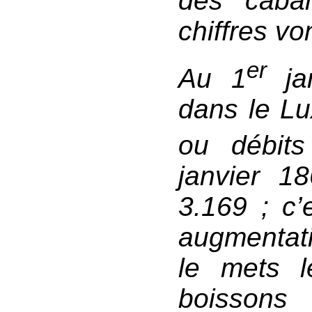
des cabar
chiffres vo
er
Au 1
jan
dans le L
ou débit
janvier 1
3.169 ; c’
augmentat
le mets l
boissons