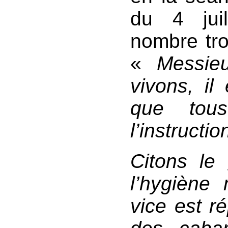
du 4 jui
nombre tro
«
Messie
vivons, il 
que tous
l’instructi
Citons le
l’hygiène 
vice est r