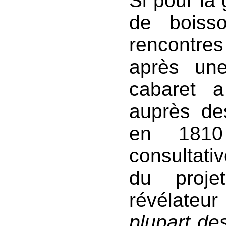
Si pour la 
de boiss
rencontres
après une
cabaret 
auprès des
en 1810
consultati
du proje
révélateu
plupart de