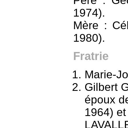
Père : G
1974).
Mère : Cé
1980).
Fratrie
Marie-Jo
Gilbert 
époux d
1964) et
LAVALLE