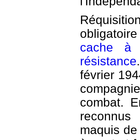
l'Indépenda
Réquisit
obligatoi
cache à 
résistance
février 19
compagnie
combat. E
reconnu
maquis d