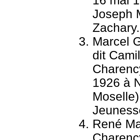
16 mai 19
Joseph 
Zachary.
Marcel G
dit Cami
Charency
1926 à N
Moselle
Jeuness
René Max
Charency