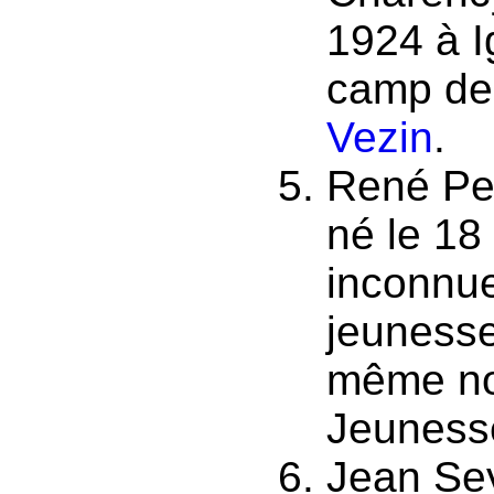
1924 à I
camp de
Vezin
.
René Pec
né le 18 
inconnue
jeunesse
même no
Jeuness
Jean Sey