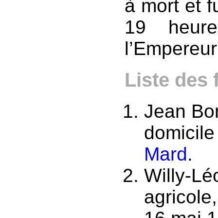
à mort et f
19 heur
l’Empereur 
Liste des 
Jean Bo
domicil
Mard
.
Willy-Lé
agricole,