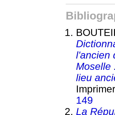
Bibliogra
BOUTEIL
Dictionn
l'ancien
Moselle 
lieu anc
Imprimer
149
La Répub