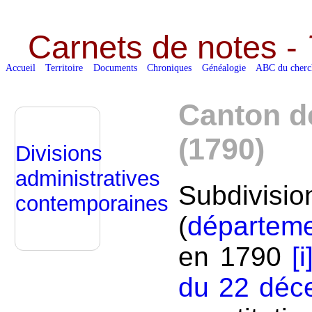
Carnets de notes -
Accueil
Territoire
Documents
Chroniques
Généalogie
ABC du cherc
Canton d
(1790)
Divisions
administratives
Subdivisi
contemporaines
(
départem
en 1790
[i
du 22 déc