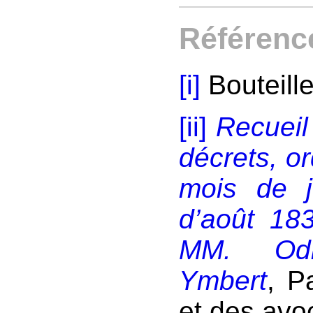
Référenc
[i]
Bouteille
[ii]
Recueil 
décrets, o
mois de j
d’août 18
MM. Odill
Ymbert
, P
et des avo