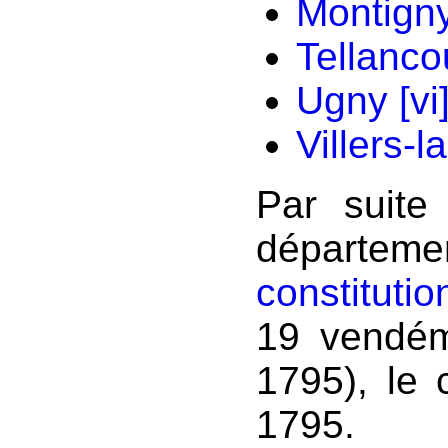
Montigny
Tellanco
Ugny
[vi
Villers-
Par suite
départem
constitutio
19 vendém
1795), le 
1795.