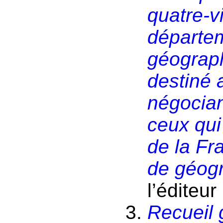
quatre-v
départem
géograp
destiné 
négocian
ceux qui
de la Fr
de géog
l’éditeu
Recueil 