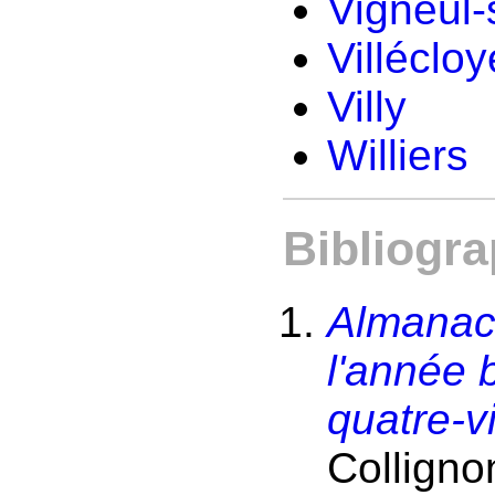
Vigneul
Villécloy
Villy
Williers
Bibliogra
Almanac
l'année b
quatre-vi
Colligno