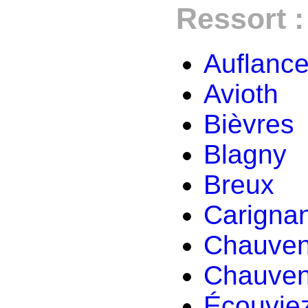
Ressort :
Auflanc
Avioth
Bièvres
Blagny
Breux
Carigna
Chauven
Chauven
Écouvie