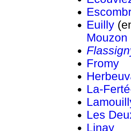
Escombr
Euilly
(en
Mouzon
Flassign
Fromy
Herbeuv
La-Ferté
Lamouill
Les Deux
Linay