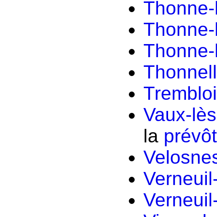
Thonne-
Thonne-
Thonne-l
Thonnel
Trembloi
Vaux-lè
la
prévô
Velosne
Verneuil
Verneuil-