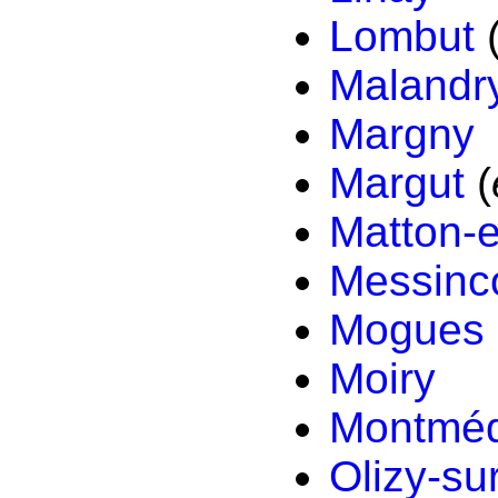
Lombut
(
Malandr
Margny
Margut
(
Matton-
Messinc
Mogues
Moiry
Montmé
Olizy-su