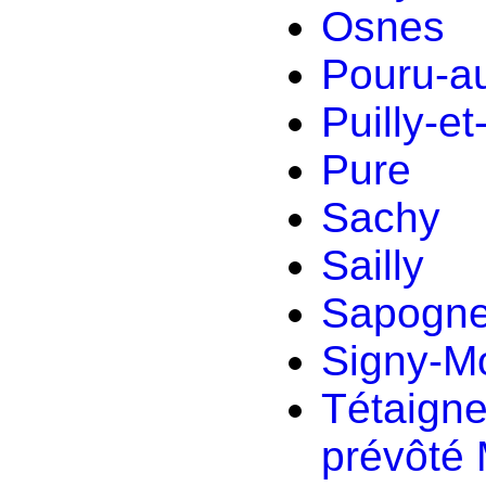
Osnes
Pouru-a
Puilly-e
Pure
Sachy
Sailly
Sapogne
Signy-Mo
Tétaign
prévôté