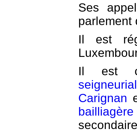
Ses appel
parlement
Il est r
Luxembou
Il est
seigneur
Carignan
e
bailliagè
secondaire