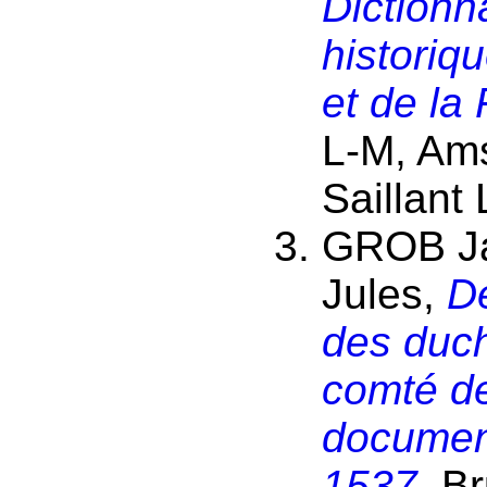
Dictionn
historiq
et de la
L-M, Ams
Saillant
GROB J
Jules,
D
des duc
comté de
documen
1537
, Br