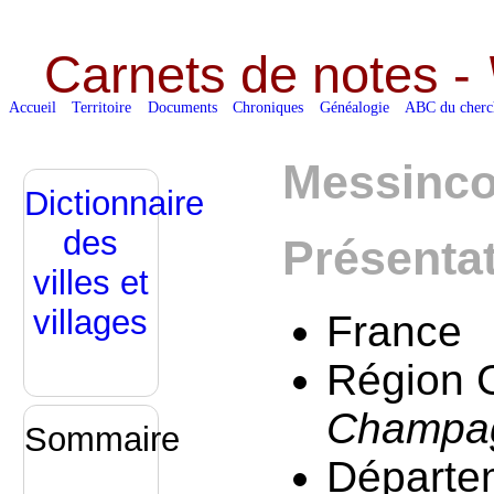
Carnets de notes -
Accueil
Territoire
Documents
Chroniques
Généalogie
ABC du cherc
Messinco
Dictionnaire
des
Présenta
villes et
villages
France
Région G
Champag
Sommaire
Départe