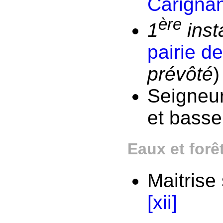
Carigna
ère
1
ins
pairie d
prévôté
Seigneur
et basse
Eaux et forê
Maitrise
[xii]