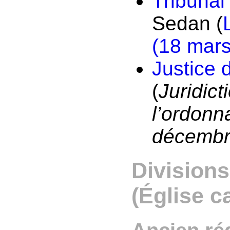
Tribunal
Sedan (
(18 mar
Justice 
(
Juridic
l’ordonn
décembr
Divisions
(Église c