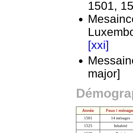
1501, 1
Mesainco
Luxembou
[xxi]
Messainc
major]
Démogra
Année
Feux / ménag
1501
14 ménages
1525
Inhabité