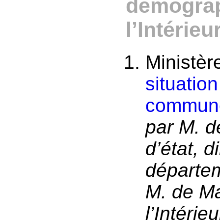
démograph
l’Intérieu
Ministère
situatio
commune
par M. d
d’état, d
départe
M. de Ma
l’Intérieu