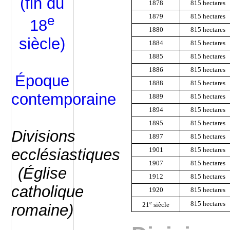
(fin du
1878
815 hectares
e
1879
815 hectares
18
1880
815 hectares
siècle)
1884
815 hectares
1885
815 hectares
1886
815 hectares
Époque
1888
815 hectares
contemporaine
1889
815 hectares
1894
815 hectares
1895
815 hectares
Divisions
1897
815 hectares
ecclésiastiques
1901
815 hectares
1907
815 hectares
(Église
1912
815 hectares
catholique
1920
815 hectares
e
815 hectares
romaine)
21
siècle