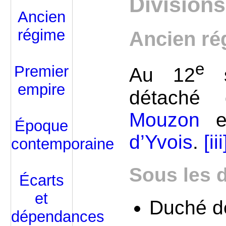
Divisions
Ancien
régime
Ancien ré
e
Premier
Au 12
s
empire
détach
Mouzon
e
Époque
d’Yvois
.
[iii
contemporaine
Sous les 
Écarts
et
Duché d
dépendances