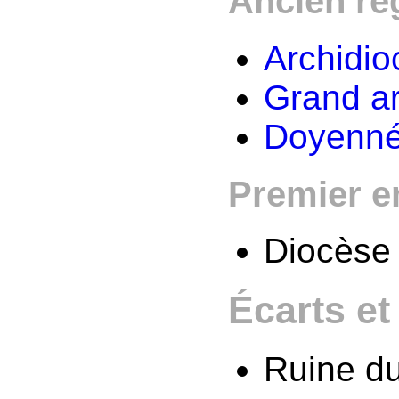
Ancien r
Archidio
Grand a
Doyenné
Premier e
Diocèse
Écarts e
Ruine du