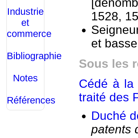
[dénomb
Industrie
1528, 1
et
Seigneur
commerce
et basse
Bibliographie
Sous les 
Notes
Cédé à la 
traité des
Références
Duché d
patents 