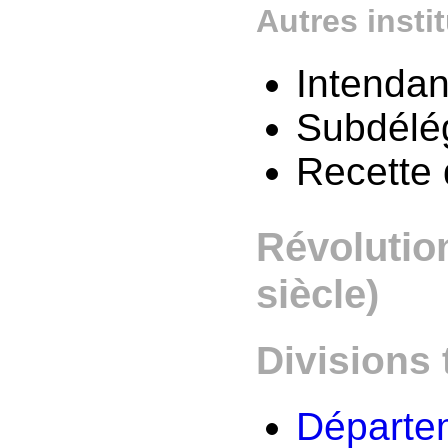
Autres insti
Intenda
Subdélé
Recette
Révolution
siècle)
Divisions 
Départe