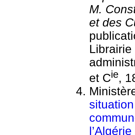
M. Const
et des C
publicat
Librairie
administ
ie
et C
, 1
Ministère
situatio
commune
l’Algéri