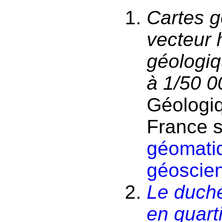
Cartes g
vecteur 
géologiq
à 1/50 0
Géologiq
France 
géomati
géoscie
Le duch
en quart