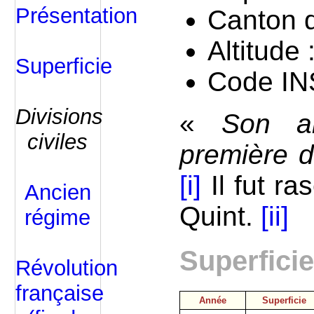
Présentation
Canton 
Altitude
Superficie
Code IN
Divisions
«
Son an
civiles
première de
[i]
Il fut ra
Ancien
Quint.
[ii]
régime
Superfici
Révolution
française
Année
Superficie