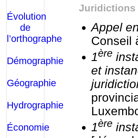
Juridictions
Évolution
Appel en
de
l’orthographe
Conseil 
ère
1
inst
Démographie
et insta
juridicti
Géographie
provinci
Hydrographie
Luxembo
ère
1
ins
Économie