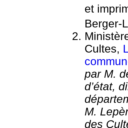
et impri
Berger-L
Ministère
Cultes,
L
commune
par M. d
d’état, d
départe
M. Lepère
des Cult