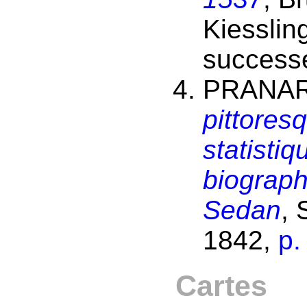
Kiesslin
success
PRANAR
pittores
statistiq
biograph
Sedan
, 
1842,
p.
Cartes