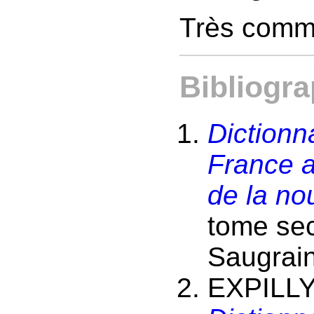
Très comm
Bibliogra
Dictionn
France a
de la nou
tome sec
Saugrai
EXPILLY