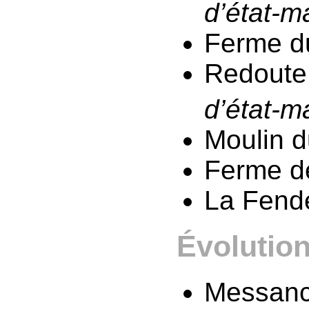
d’état-m
Ferme d
Redoute 
d’état-m
Moulin d
Ferme d
La Fend
Évolution
Messanc