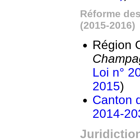
Réforme des 
(2015-2016)
Région G
Champag
Loi n° 2
2015
)
Canton 
2014-203
Juridictio