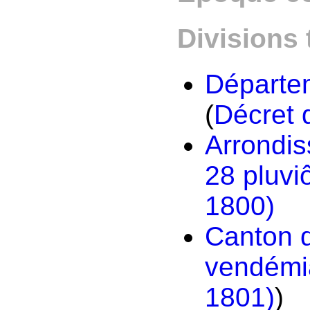
Divisions 
Départe
(
Décret 
Arrondi
28 pluviô
1800)
Canton 
vendémia
1801)
)