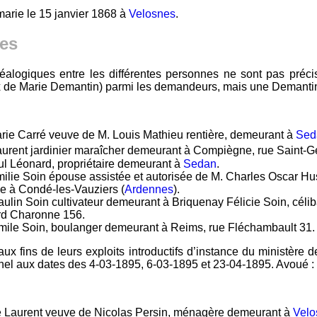
marie le 15 janvier 1868 à
Velosnes
.
ies
éalogiques entre les différentes personnes ne sont pas préc
 de Marie Demantin) parmi les demandeurs, mais une Demantin
ie Carré veuve de M. Louis Mathieu rentière, demeurant à
Sed
aurent jardinier maraîcher demeurant à Compiègne, rue Saint-
l Léonard, propriétaire demeurant à
Sedan
.
ilie Soin épouse assistée et autorisée de M. Charles Oscar Hu
e à Condé-les-Vauziers (
Ardennes
).
aulin Soin cultivateur demeurant à Briquenay Félicie Soin, céli
rd Charonne 156.
mile Soin, boulanger demeurant à Reims, rue Fléchambault 31.
x fins de leurs exploits introductifs d’instance du ministère d
thel aux dates des 4-03-1895, 6-03-1895 et 23-04-1895. Avoué 
e Laurent veuve de Nicolas Persin, ménagère demeurant à
Velo