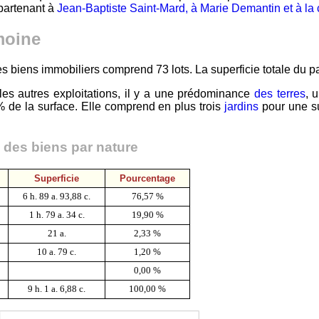
partenant à
Jean-Baptiste Saint-Mard, à Marie Demantin et à l
moine
es biens immobiliers comprend 73 lots. La superficie totale du p
s autres exploitations, il y a une prédominance
des terres
, 
 de la surface. Elle comprend en plus trois
jardins
pour une su
n des biens par nature
Superficie
Pourcentage
6 h. 89 a. 93,88 c.
76,57 %
1 h. 79 a. 34 c.
19,90 %
21 a.
2,33 %
10 a. 79 c.
1,20 %
0,00 %
9 h. 1 a. 6,88 c.
100,00 %