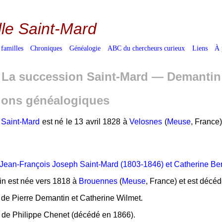
lle Saint-Mard
 familles
Chroniques
Généalogie
ABC du chercheurs curieux
Liens
À 
: La succession Saint-Mard — Demantin
ions généalogiques
 Saint-Mard
est né le 13 avril 1828 à
Velosnes
(
Meuse
, France
de Jean-François Joseph Saint-Mard (1803-1846) et Catherine Be
n est née vers 1818 à
Brouennes
(
Meuse
, France) et est déc
lle de Pierre Demantin et Catherine Wilmet.
e de Philippe Chenet (décédé en 1866).