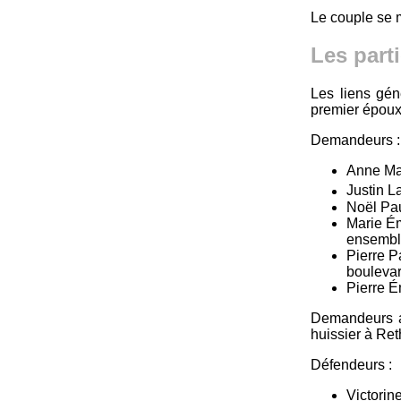
Le couple se 
Les part
Les liens gén
premier époux
Demandeurs :
Anne Mar
Justin L
Noël Pau
Marie Ém
ensembl
Pierre P
bouleva
Pierre É
Demandeurs au
huissier à Re
Défendeurs :
Victorin