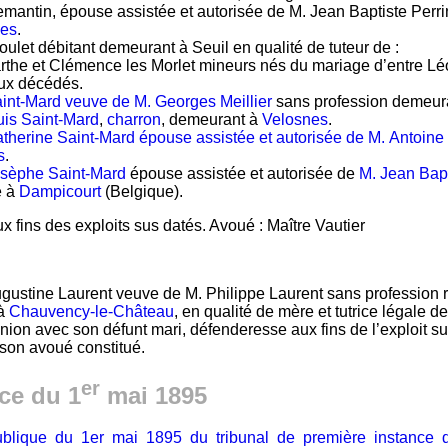
mantin, épouse assistée et autorisée de M. Jean Baptiste Perri
nes
.
oulet débitant demeurant à Seuil en qualité de tuteur de :
rthe et Clémence les Morlet mineurs nés du mariage d’entre Lé
ux décédés.
int-Mard veuve de M. Georges Meillier
sans profession demeur
uis Saint-Mard
,
charron
, demeurant à
Velosnes
.
therine Saint-Mard épouse assistée et autorisée de M. Antoine 
s
.
osèphe Saint-Mard
épouse assistée et autorisée de
M. Jean Bap
e à
Dampicourt
(Belgique).
 fins des exploits sus datés. Avoué : Maître Vautier
gustine Laurent veuve de M. Philippe Laurent sans profession r
 à
Chauvency-le-Château
, en qualité de mère et tutrice légale 
nion avec son défunt mari, défenderesse aux fins de l’exploit s
son avoué constitué.
er
ce du 1
mai 1895
ublique du 1er mai 1895 du tribunal de première instance