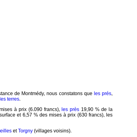
 instance de Montmédy, nous constatons que
les prés
,
des terres
.
ises à prix (6.090 francs),
les près
19,90 % de la
urface et 6,57 % des mises à prix (630 francs), les
eilles
et
Torgny
(villages voisins).