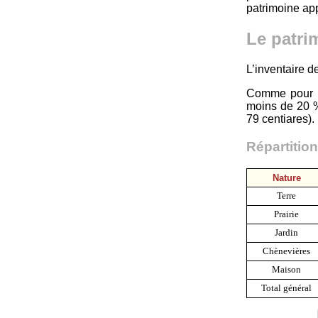
patrimoine ap
Le patri
L’inventaire d
Comme pour le
moins de 20 %
79 centiares).
Répartitio
Nature
Terre
Prairie
Jardin
Chènevières
Maison
Total général