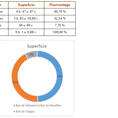
n
Superficie
Pourcentage
es
4 h. 47 a. 87 c.
49,70 %
les
3 h. 83 a. 30,88 c.
42,54 %
y
69 a. 89 c.
7,76 %
l
9 h. 1 a. 6,88 c.
100,00 %