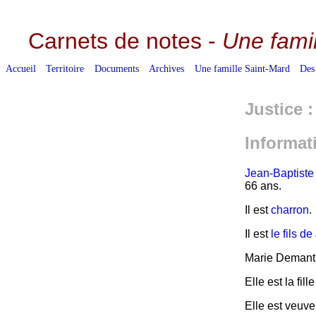
Carnets de notes -
Une fami
Accueil
Territoire
Documents
Archives
Une famille Saint-Mard
Des
Justice 
Informat
Jean-Baptiste
66 ans.
Il est
charron
.
Il est
le fils 
Marie Demanti
Elle est la fi
Elle est veuv