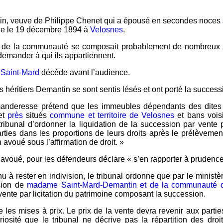
n, veuve de Philippe Chenet qui a épousé en secondes noces
ée le 19 décembre 1894 à
Velosnes
.
e de la communauté se composait probablement de nombreux 
demander à qui ils appartiennent.
 Saint-Mard
décède avant l’audience.
les héritiers Demantin se sont sentis lésés et ont porté la success
manderesse prétend que les immeubles dépendants des dite
et
près
situés
commune et territoire de Velosnes
et bans vois
ibunal d’ordonner la liquidation de la succession par vente p
rties dans les proportions de leurs droits après le prélèvement 
avoué sous l’affirmation de droit. »
 avoué, pour les défendeurs déclare « s’en rapporter à prudence
nu à rester en indivision, le tribunal ordonne que par le ministè
sion de
madame Saint-Mard-Demantin et de la communauté d’
vente par licitation du patrimoine composant la succession.
xe les mises à prix. Le prix de la vente devra revenir aux parti
riosité que le tribunal ne décrive pas la répartition des dr