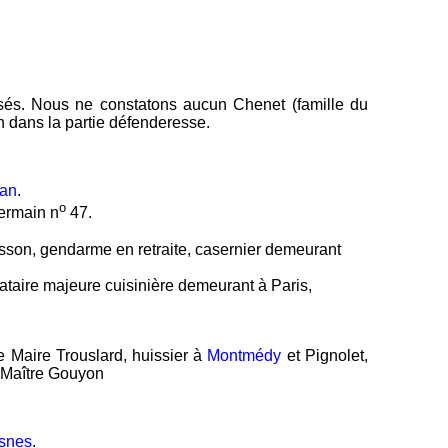
isés. Nous ne constatons aucun Chenet (famille du
 dans la partie défenderesse.
an
.
o
Germain n
47.
sson, gendarme en retraite, casernier demeurant
bataire majeure cuisinière demeurant à Paris,
e Maire Trouslard, huissier à
Montmédy
et Pignolet,
: Maître Gouyon
snes
.