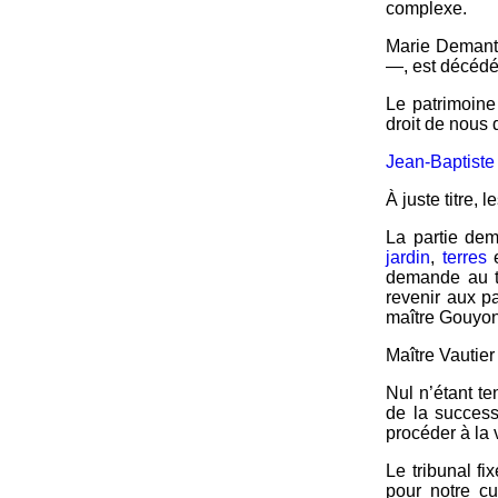
complexe.
Marie Demanti
—, est décéd
Le patrimoin
droit de nous 
Jean-Baptiste
À juste titre, 
La partie de
jardin
,
terres
demande au tr
revenir aux pa
maître Gouyon 
Maître Vautier
Nul n’étant te
de la succes
procéder à la 
Le tribunal fi
pour notre cu