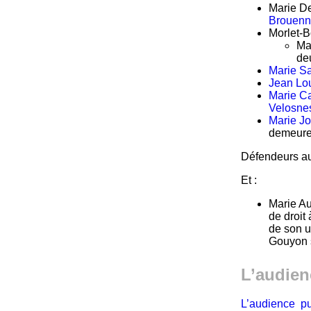
Marie De
Brouen
Morlet-B
Ma
de
Marie Sa
Jean Lo
Marie Ca
Velosne
Marie J
demeur
Défendeurs aux
Et :
Marie Au
de droit
de son u
Gouyon 
L’audien
L’audience p