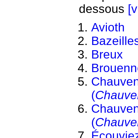
dessous
[v
Avioth
Bazeille
Breux
Brouenn
Chauven
(
Chauve
Chauven
(
Chauve
Écouvie