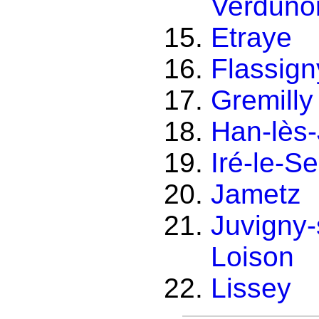
Verduno
Etraye
Flassign
Gremilly
Han-lès-
Iré-le-S
Jametz
Juvigny-
Loison
Lissey