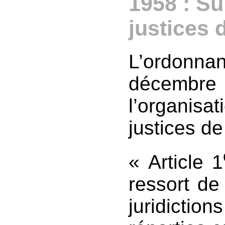
1958 : S
justices 
L’ordonn
décembr
l’organisat
justices de
« Article 1
ressort de
juridicti