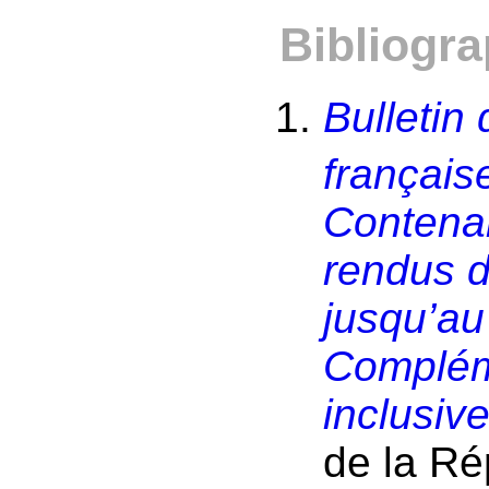
Bibliogra
Bulletin
français
Contenan
rendus d
jusqu’au
Compléme
inclusiv
de la Ré