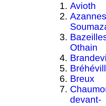
Avioth
Azannes
Soumaz
Bazeille
Othain
Brandevi
Bréhévil
Breux
Chaumon
devant-