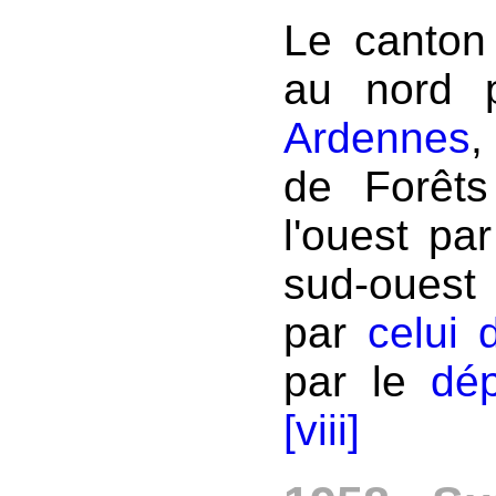
Le canton
au nord 
Ardennes
,
de Forêts
l'ouest pa
sud-ouest
par
celui 
par le
dé
[viii]