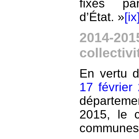
fixés pa
d’État. »
[ix
2014-201
collectivi
En vertu 
17 février
départeme
2015, le 
communes 