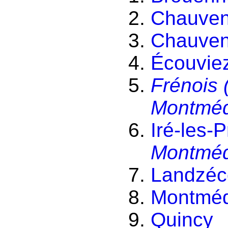
Chauven
Chauven
Écouvie
Frénois
Montmé
Iré-les-P
Montmé
Landzéc
Montmé
Quincy