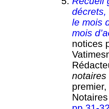
Recueil 
décrets,
le mois 
mois d’a
notices 
Vatimesn
Rédacte
notaires
premier,
Notaires
pp.31-3