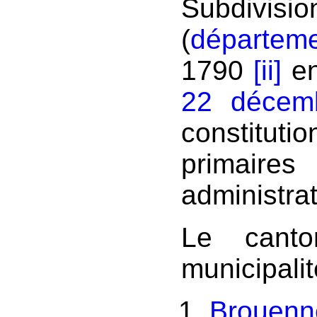
Subdivis
(
départeme
1790
[ii]
en
22 décem
constitu
primaire
administra
Le canto
municipali
Brouenn