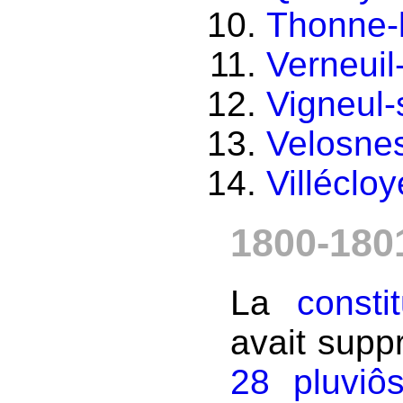
Thonne-
Verneuil
Vigneul
Velosne
Villécloy
1800-180
La
consti
avait suppr
28 pluviô