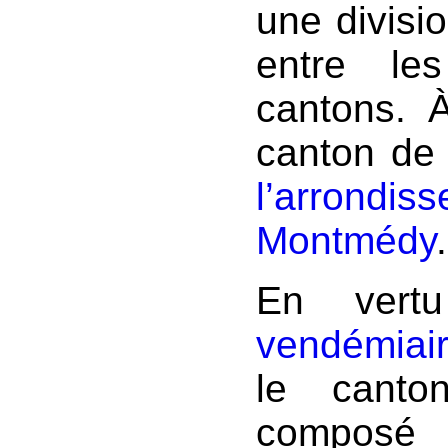
une divisio
entre le
cantons. À
canton de
l’arrond
Montmédy
En ver
vendémiair
le cant
composé 