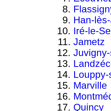
Flassign
Han-lès-
Iré-le-S
Jametz
Juvigny-
Landzéc
Louppy-
Marville
Montmé
Quincy