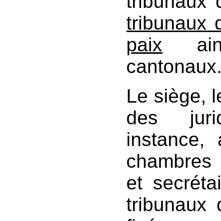
tribunaux 
tribunaux 
paix
ains
cantonaux
Le siège, l
des juri
instance,
chambres e
et secréta
tribunaux 