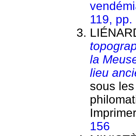
vendémia
119, pp.
LIÉNARD
topogra
la Meus
lieu anc
sous les
philomat
Imprimer
156