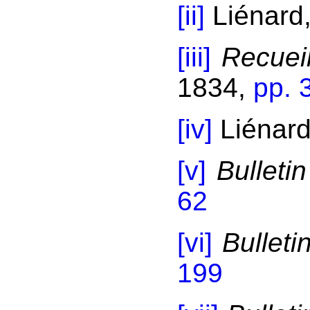
[ii]
Liénard,
[iii]
Recuei
1834,
pp. 
[iv]
Liénard
[v]
Bulleti
62
[vi]
Bulleti
199