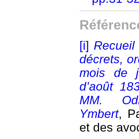
Référenc
[i]
Recueil 
décrets, o
mois de j
d’août 18
MM. Odill
Ymbert
, P
et des avo