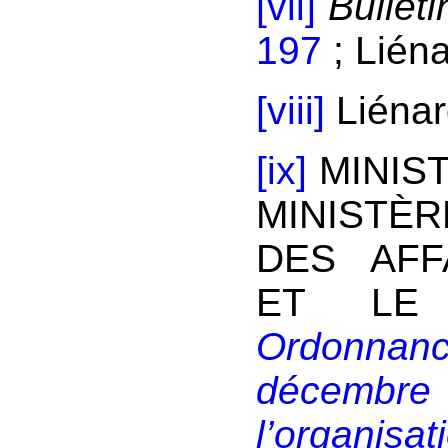
[vii]
Bulleti
197
; Liéna
[viii]
Liénar
[ix]
MINIST
MINISTÈ
DES AFF
ET LE 
Ordonnan
décembr
l’organisat