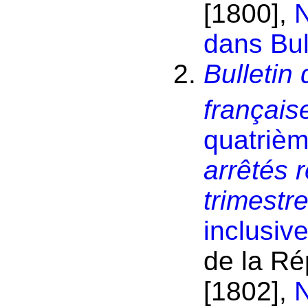
[1800],
N
dans Bul
Bulletin
français
quatriè
arrêtés 
trimestre
inclusiv
de la Ré
[1802],
N