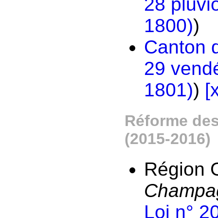
28 pluviô
1800)
)
Canton 
29 vendé
1801)
)
[
Réforme des 
(2015-2016)
Région G
Champag
Loi n° 2