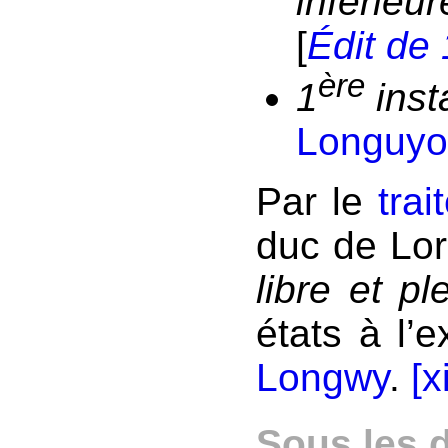
inférieur
[
Édit de
ère
1
ins
Longuy
Par le
tra
duc de Lor
libre et p
états à l’
Longwy
.
[x
Sous les 