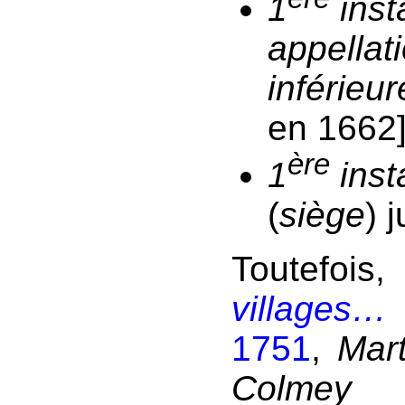
1
inst
appellati
inférieur
en 1662
ère
1
ins
(
siège
) 
Toutefoi
villages…
1751
,
Mart
Colmey