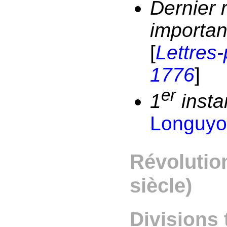
Dernier 
importan
[
Lettres-
1776
]
er
1
insta
Longuy
Révolution
siècle)
Divisions 