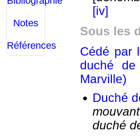
Bibliographie
[iv]
Notes
Sous les 
Références
Cédé par 
duché de 
Marville)
Duché d
mouvant 
duché de