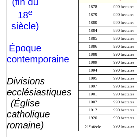
(fin du
1878
990 hectares
e
18
1879
990 hectares
1880
990 hectares
siècle)
1884
990 hectares
1885
990 hectares
Époque
1886
990 hectares
1888
990 hectares
contemporaine
1889
990 hectares
1894
990 hectares
Divisions
1895
990 hectares
1897
990 hectares
ecclésiastiques
1901
990 hectares
(Église
1907
990 hectares
1912
990 hectares
catholique
1920
990 hectares
romaine)
e
990 hectares
21
siècle