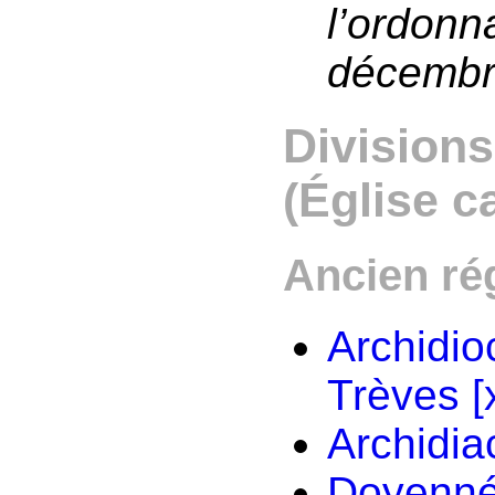
l’ordonn
décembr
Divisions
(Église c
Ancien r
Archidio
Trèves
[
Archidi
Doyenné