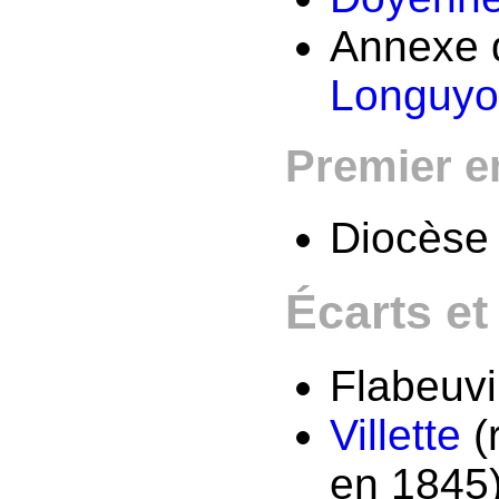
Annexe d
Longuy
Premier e
Diocèse
Écarts e
Flabeuvi
Villette
(
en 1845