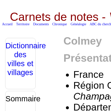
Carnets de notes -
Accueil
Territoire
Documents
Chronique
Généalogie
ABC du cherch
Colmey
Dictionnaire
des
Présenta
villes et
villages
France
Région G
Champag
Sommaire
Départem