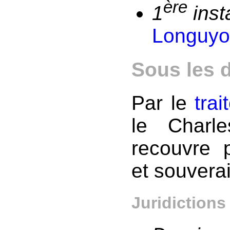
ère
1
ins
Longuy
Sous les 
Par le
tra
le Charl
recouvre 
et souvera
Juridictions