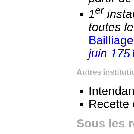
er
1
insta
toutes l
Bailliag
juin 175
Autres institut
Intenda
Recette
Sous les 