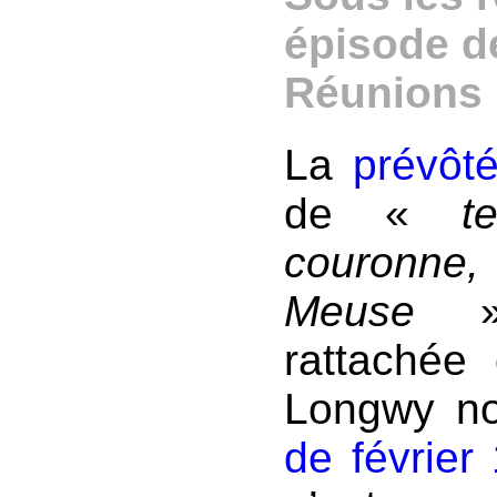
épisode d
Réunions
La
prévôt
de «
t
couronne,
Meuse
» 
rattachée 
Longwy no
de février