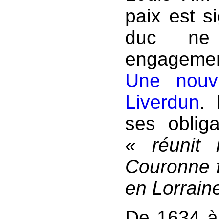
paix est s
duc ne
engagemen
Une nouv
Liverdun
.
ses oblig
« réunit
Couronne f
en Lorrain
De 1634 à 