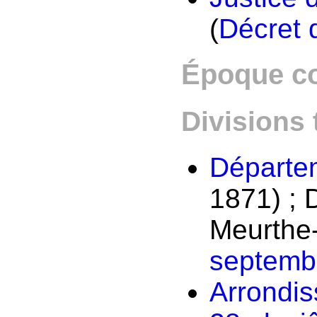
(
Décret 
Époque c
Divisions 
Départem
1871) ; 
Meurthe-
septemb
Arrondis