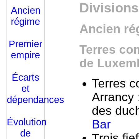
Divisions
Ancien
régime
Ancien ré
Premier
Terres co
empire
de Luxemb
Écarts
Terres c
et
Arrancy 
dépendances
des duc
Évolution
Bar
de
Trois fi