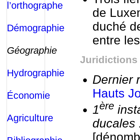
l’orthographe
de Luxe
duché de
Démographie
entre le
Géographie
Juridictions
Hydrographie
Dernier 
Hauts Jo
Économie
ère
1
inst
Agriculture
ducales 
[dénomb