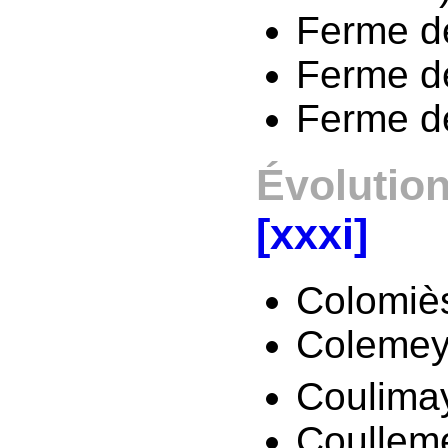
Ferme d
Ferme d
Ferme de
Évolution
[xxxi]
Colomiès
Colemey
Coulimay
Coullem