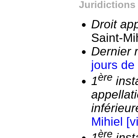
Juridictions
Droit ap
Saint-Mi
Dernier 
jours de
ère
1
inst
appellati
inférieur
Mihiel
[vi
ère
1
ins