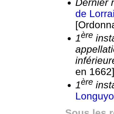
Dernier 
de Lorra
[Ordonn
ère
1
inst
appellati
inférieur
en 1662
ère
1
ins
Longuy
Sous les r