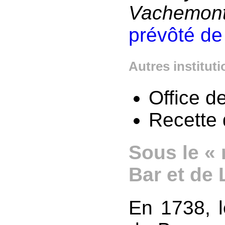
Vachemon
prévôté d
Autres institut
Office 
Recette 
Sous le « 
Bar et de 
En 1738, l