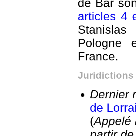
de Bar son
articles 4 
Stanisla
Pologne 
France.
Juridictions
Dernier 
de Lorra
(
Appelé 
partir d