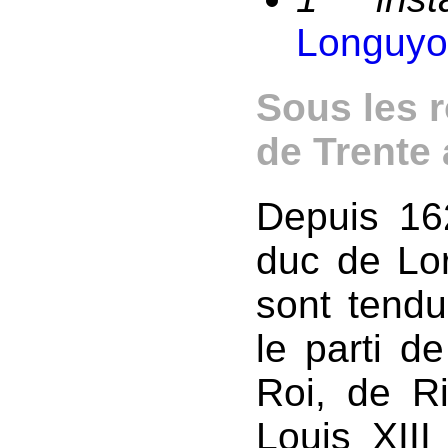
Longuy
Sous les r
de Trente
Depuis 162
duc de Lor
sont tendu
le parti d
Roi, de Ri
Louis XIII