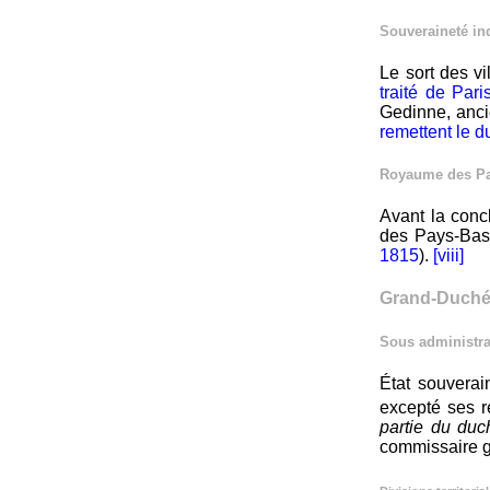
Souveraineté in
Le sort des vi
traité de Pari
Gedinne, anci
remettent le 
Royaume des P
Avant la conc
des Pays-Bas
1815
).
[viii]
Grand-Duché
Sous administra
État souverai
excepté ses r
partie du duc
commissaire g