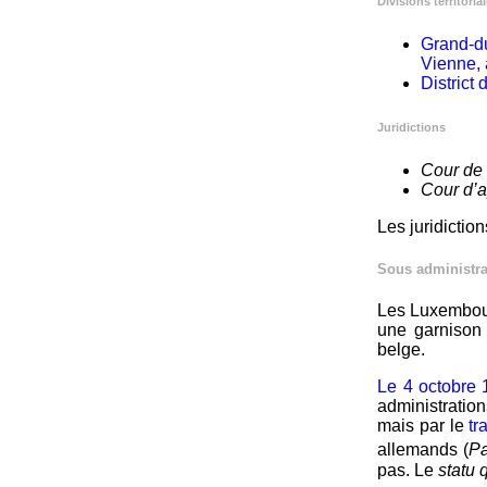
Divisions territoria
Grand-d
Vienne, 
District
Juridictions
Cour de
Cour d’
Les juridictio
Sous administra
Les Luxembour
une garnison 
belge.
Le 4 octobre
administrati
mais par le
tr
allemands (
Pa
pas. Le
statu