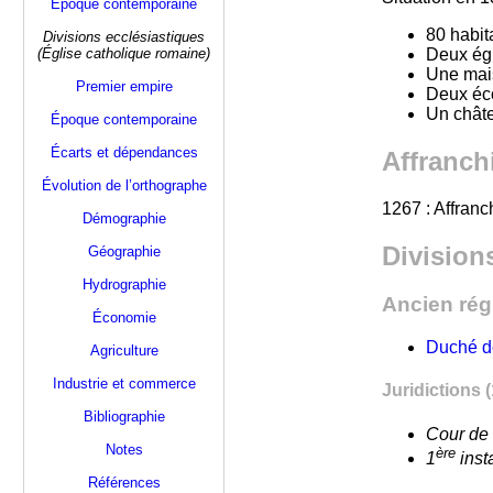
Époque contemporaine
80 habit
Divisions ecclésiastiques
(Église catholique romaine)
Deux égl
Une mai
Premier empire
Deux éc
Un chât
Époque contemporaine
Écarts et dépendances
Affranch
Évolution de l’orthographe
1267 : Affranc
Démographie
Divisions
Géographie
Hydrographie
Ancien ré
Économie
Duché d
Agriculture
Industrie et commerce
Juridictions 
Bibliographie
Cour de 
Notes
ère
1
inst
Références