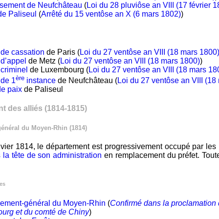
ssement de Neufchâteau
(
Loi du 28 pluviôse an VIII (17 février 
e Paliseul
(
Arrêté du 15 ventôse an X (6 mars 1802)
)
 de cassation
de Paris (
Loi du 27 ventôse an VIII (18 mars 1800
 d’appel
de Metz (
Loi du 27 ventôse an VIII (18 mars 1800)
)
 criminel
de Luxembourg (
Loi du 27 ventôse an VIII (18 mars 18
ère
 de 1
instance
de Neufchâteau (
Loi du 27 ventôse an VIII (18
de paix
de Paliseul
 des alliés (1814-1815)
énéral du Moyen-Rhin (1814)
anvier 1814, le département est progressivement occupé par les
s la tête de son administration
en remplacement du préfet. Toutes
les
ement-général du Moyen-Rhin
(
Confirmé dans la proclamation
urg et du comté de Chiny
)