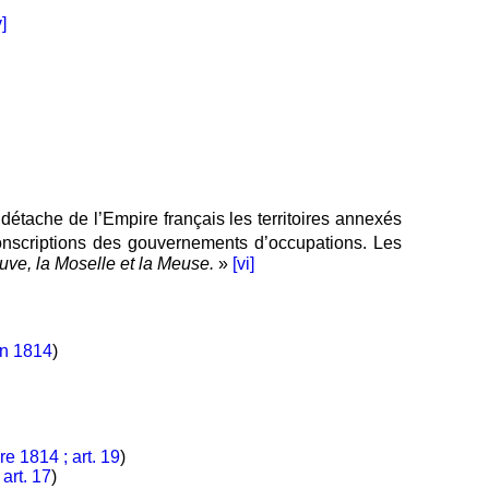
v]
 détache de l’Empire français les territoires annexés
conscriptions des gouvernements d’occupations. Les
euve, la Moselle et la Meuse.
»
[vi]
in 1814
)
e 1814 ; art. 19
)
art. 17
)