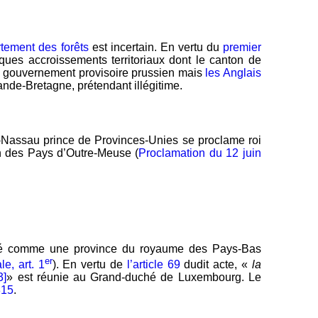
tement des forêts
est incertain. En vertu du
premier
ques accroissements territoriaux dont le canton de
n gouvernement provisoire prussien mais
les Anglais
rande-Bretagne, prétendant illégitime.
-Nassau prince de Provinces-Unies se proclame roi
n des Pays d’Outre-Meuse (
Proclamation du 12 juin
é comme une province du royaume des Pays-Bas
er
e, art. 1
). En vertu de
l’article 69
dudit acte, «
la
3]
» est réunie au Grand-duché de Luxembourg. Le
815
.