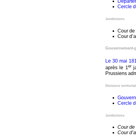
Départe
Cercle 
Juridictions
Cour de 
Cour d’a
Gouvernement-gé
Le 30 mai 1814
er
après le 1
ja
Prussiens adm
Divisions territoria
Gouvern
Cercle 
Juridictions
Cour de
Cour d’