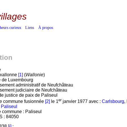
villages
heurs curieux
Liens
À propos
tion
e
wallonne
[1]
(
Wallonie
)
e de Luxembourg
sement administratif de Neufchâteau
sement judiciaire de Neufchâteau
e justice de paix de Paliseul
er
e commune fusionnée
[2]
le 1
janvier 1977 avec :
Carlsbourg
,
,
Paliseul
e commune : Paliseul
S : 84050
1838
[i]
: