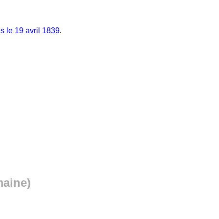
es le 19 avril 1839
.
maine)