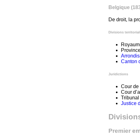
Belgique (183
De droit, la 
Divisions territoria
Royaume
Provinc
Arrondis
Canton d
Juridictions
Cour de 
Cour d’a
Tribunal
Justice 
Division
Premier em