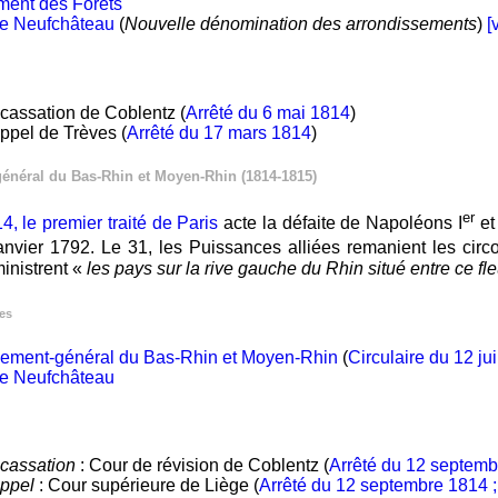
ment des Forêts
de Neufchâteau
(
Nouvelle dénomination des arrondissements
)
[
cassation de Coblentz (
Arrêté du 6 mai 1814
)
ppel de Trèves (
Arrêté du 17 mars 1814
)
néral du Bas-Rhin et Moyen-Rhin (1814-1815)
er
, le premier traité de Paris
acte la défaite de Napoléons I
et
nvier 1792. Le 31, les Puissances alliées remanient les cir
inistrent «
les pays sur la rive gauche du Rhin situé entre ce fl
les
ement-général du Bas-Rhin et Moyen-Rhin
(
Circulaire du 12 ju
de Neufchâteau
 cassation
: Cour de révision de Coblentz (
Arrêté du 12 septembr
appel
: Cour supérieure de Liège (
Arrêté du 12 septembre 1814 ; 