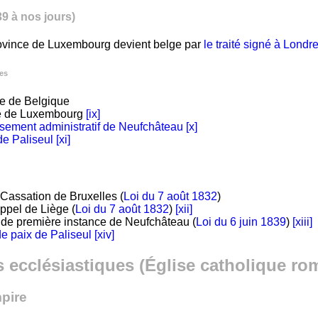
9 à nos jours)
province de Luxembourg devient belge par
le traité signé à Londr
les
 de Belgique
e de Luxembourg
[ix]
sement administratif de Neufchâteau
[x]
e Paliseul
[xi]
Cassation de Bruxelles (
Loi du 7 août 1832
)
ppel de Liège (
Loi du 7 août 1832
)
[xii]
 de première instance de Neufchâteau (
Loi du 6 juin 1839
)
[xiii]
de paix de Paliseul
[xiv]
s ecclésiastiques (Église catholique ro
pire