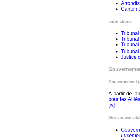
Arrondi
Canton d
Juridictions
Tribunal
Tribunal
Tribunal
Tribunal
Justice 
Gouvernement
Gouvernement-g
À partir de j
pour les Allié
[iv]
Divisions territoria
Gouvern
Luxembo