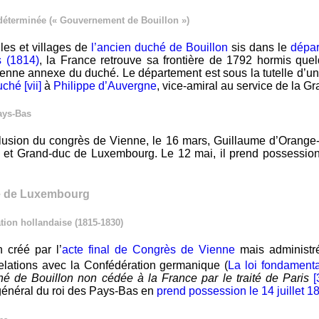
déterminée (« Gouvernement de Bouillon »)
lles et villages de
l’ancien duché de Bouillon
sis dans le
dépar
s (1814)
, la France retrouve sa frontière de 1792 hormis quel
enne annexe du duché. Le département est sous la tutelle d’u
duché
[vii]
à
Philippe d’Auvergne
, vice-amiral au service de la G
ays-Bas
lusion du congrès de Vienne, le 16 mars, Guillaume d’Orange
 et Grand-duc de Luxembourg. Le 12 mai, il prend possessio
 de Luxembourg
tion hollandaise (1815-1830)
n créé par l’
acte final de Congrès de Vienne
mais administr
elations avec la Confédération germanique (
La loi fondamental
hé de Bouillon non cédée à la France par le traité de Paris
[
énéral du roi des Pays-Bas en
prend possession le 14 juillet 1