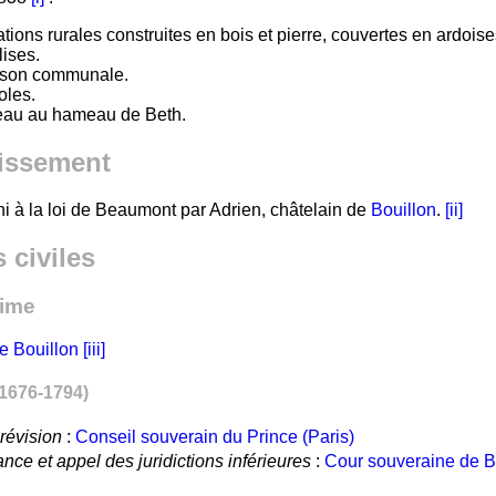
ations rurales construites en bois et pierre, couvertes en ardoi
ises.
son communale.
oles.
eau au hameau de Beth.
issement
hi à la loi de Beaumont par Adrien, châtelain de
Bouillon
.
[ii]
 civiles
gime
e Bouillon
[iii]
(1676-1794)
révision
:
Conseil souverain du Prince (Paris)
ance et appel des juridictions inférieures
:
Cour souveraine de B