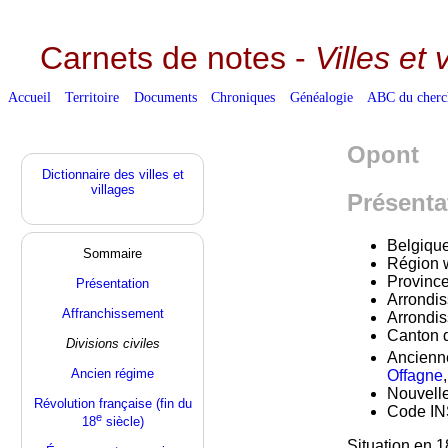
Carnets de notes -
Villes et 
Accueil
Territoire
Documents
Chroniques
Généalogie
ABC du cherc
Opont
Dictionnaire des villes et
villages
Présenta
Belgiqu
Sommaire
Région 
Provinc
Présentation
Arrondis
Affranchissement
Arrondis
Canton d
Divisions civiles
Ancienn
Ancien régime
Offagne
Nouvell
Révolution française (fin du
Code IN
e
18
siècle)
Situation en 