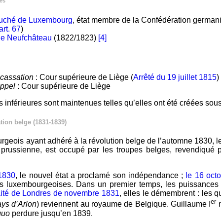
les
uché de Luxembourg
, état membre de la Confédération german
art. 67
)
 de Neufchâteau
(1822/1823)
[4]
 cassation
: Cour supérieure de Liège (
Arrêté du 19 juillet 1815
)
appel
: Cour supérieure de Liège
ns inférieures sont maintenues telles qu’elles ont été créées sous
tion belge (1831-1839)
geois ayant adhéré à la révolution belge de l’automne 1830, l
prussienne, est occupé par les troupes belges, revendiqué 
 1830
, le nouvel état a proclamé son indépendance ;
le 16 oct
ons luxembourgeoises. Dans un premier temps, les puissance
aité de Londres de novembre 1831
, elles le démembrent : les q
er
ys d’Arlon
) reviennent au royaume de Belgique. Guillaume I
n
 quo
perdure jusqu’en 1839.